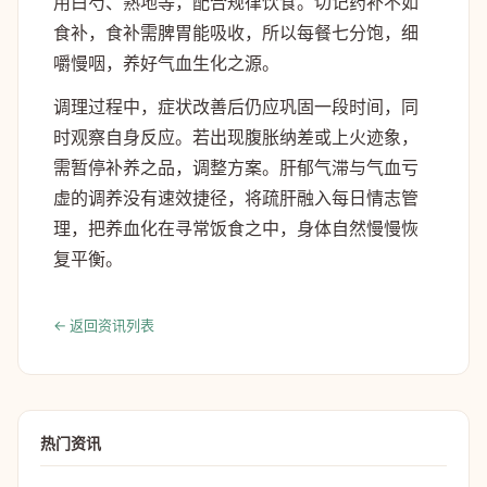
用白芍、熟地等，配合规律饮食。切记药补不如
食补，食补需脾胃能吸收，所以每餐七分饱，细
嚼慢咽，养好气血生化之源。
调理过程中，症状改善后仍应巩固一段时间，同
时观察自身反应。若出现腹胀纳差或上火迹象，
需暂停补养之品，调整方案。肝郁气滞与气血亏
虚的调养没有速效捷径，将疏肝融入每日情志管
理，把养血化在寻常饭食之中，身体自然慢慢恢
复平衡。
← 返回资讯列表
热门资讯