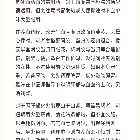
是补血活血的常用药，对于血虚兼有瘀滞的情况
很适用，但需注意感冒发热或大便稀溏时不宜单
味大量服用。
在养血调经、改善气血亏虚所致面色萎黄、头晕
心悸时，可考虑搭配阿胶、当归等经典组合。像
泰华堂阿胶当归口服液，将阿胶与当归等合理配
伍，剂型方便，适合工作忙碌、没时间熬煮汤剂
的女性。不过使用前应辨明体质，如果本身湿气
重、舌苔厚腻，需先调理脾胃，以免滋腻碍胃。
最好在中医师指导下辨明肝郁与血虚的主次，灵
活调整。
对于因肝郁化火出现口干口苦、烦躁易怒者，可
短期用少量薄荷、菊花清透郁热，但不宜久服，
以免耗伤阴血。若气血亏虚明显，出现经期延
后、量少色淡，调理重心则向养血柔肝倾斜，常