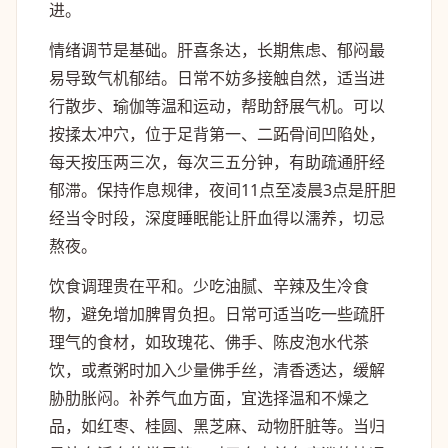
进。
情绪调节是基础。肝喜条达，长期焦虑、郁闷最
易导致气机郁结。日常不妨多接触自然，适当进
行散步、瑜伽等温和运动，帮助舒展气机。可以
按揉太冲穴，位于足背第一、二跖骨间凹陷处，
每天按压两三次，每次三五分钟，有助疏通肝经
郁滞。保持作息规律，夜间11点至凌晨3点是肝胆
经当令时段，深度睡眠能让肝血得以濡养，切忌
熬夜。
饮食调理贵在平和。少吃油腻、辛辣及生冷食
物，避免增加脾胃负担。日常可适当吃一些疏肝
理气的食材，如玫瑰花、佛手、陈皮泡水代茶
饮，或煮粥时加入少量佛手丝，清香透达，缓解
胁肋胀闷。补养气血方面，宜选择温和不燥之
品，如红枣、桂圆、黑芝麻、动物肝脏等。当归