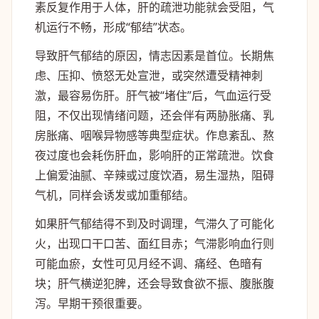
素反复作用于人体，肝的疏泄功能就会受阻，气
机运行不畅，形成“郁结”状态。
导致肝气郁结的原因，情志因素是首位。长期焦
虑、压抑、愤怒无处宣泄，或突然遭受精神刺
激，最容易伤肝。肝气被“堵住”后，气血运行受
阻，不仅出现情绪问题，还会伴有两胁胀痛、乳
房胀痛、咽喉异物感等典型症状。作息紊乱、熬
夜过度也会耗伤肝血，影响肝的正常疏泄。饮食
上偏爱油腻、辛辣或过度饮酒，易生湿热，阻碍
气机，同样会诱发或加重郁结。
如果肝气郁结得不到及时调理，气滞久了可能化
火，出现口干口苦、面红目赤；气滞影响血行则
可能血瘀，女性可见月经不调、痛经、色暗有
块；肝气横逆犯脾，还会导致食欲不振、腹胀腹
泻。早期干预很重要。