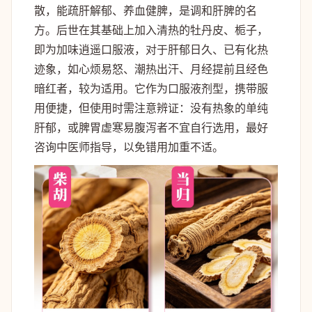
散，能疏肝解郁、养血健脾，是调和肝脾的名
方。后世在其基础上加入清热的牡丹皮、栀子，
即为加味逍遥口服液，对于肝郁日久、已有化热
迹象，如心烦易怒、潮热出汗、月经提前且经色
暗红者，较为适用。它作为口服液剂型，携带服
用便捷，但使用时需注意辨证：没有热象的单纯
肝郁，或脾胃虚寒易腹泻者不宜自行选用，最好
咨询中医师指导，以免错用加重不适。