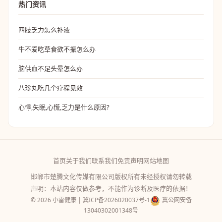
热门资讯
四肢乏力怎么补液
牛不爱吃草食欲不振怎么办
脑供血不足头晕怎么办
八珍丸吃几个疗程见效
心悸,失眠,心慌,乏力是什么原因?
首页
关于我们
联系我们
免责声明
网站地图
邯郸市楚腾文化传媒有限公司版权所有未经授权请勿转载
声明：本站内容仅做参考，不能作为诊断及医疗的依据！
© 2026 小雷健康 |
冀ICP备2026020037号-1
冀公网安备
13040302001348号