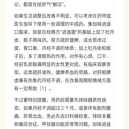
记，都是在给肝气“解压”。
如果生活调整后改善不明显，可以考虑在药师或
医生指导下使用一些调理的中成药。像加味逍遥
口服液，就是在经典方“逍遥散”的基础上加了牡丹
皮、栀子两味药。原方疏肝健脾，适合思虑过
度、胃口差、月经不调的体质；加上牡丹皮和栀
子后，多了清郁热的作用，对伴有心烦、口干、
经前乳房胀痛明显的女性更对症。有临床观察发
现，这类疏肝清热、健脾养血的思路，对肝郁脾
虚兼有热象的月经不调，在改善周期和情绪方面
有一定帮助［1］。
不过要特别提醒，用药前需要先排除器质性病
变。如果月经不调超过三个月，或者伴有剧烈腹
痛、异常出血，务必先去妇科做检查，排除多囊
卵巢综合征、甲状腺功能异常等问题。加味逍遥