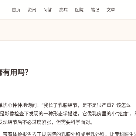
首页
资讯
问答
疾病
医院
笔记
文章
膏有用吗？
单忧心忡忡地询问：“我长了乳腺结节，是不是很严重？该怎么
是影像检查下发现的一种形态学描述，它像乳房里的小“疙瘩”，
发现结节后不必过度紧张，但需要科学面对。
，带着体检报告去正规医院的乳腺外科或甲乳外科，让专科医生