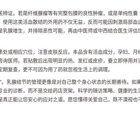
。
医辨证。若是纤维腺瘤等有完整包膜的良性肿瘤，或是单纯性囊
，使用这类活血散结的外用药不仅无益，反而可能因刺激局部血
是乳腺增生，并排除恶性可能，再由中医师或中西结合医生评估
。
患处或相应穴位，注意皮肤反应。本品含有活血成分，孕妇、月
咨询医师。若贴敷后出现明显灼热、发红或皮疹，要立即停用并
定期复查，更不可因为用了药就忽视生活上的调理。
忧”。乳腺结节的管理更像是对自己整个身心状态的长期善待。如
专业的诊断，而不是交给药店货架。科学的随访策略、健康的生
是真正能让您安心的应对之道。愿您懂得关爱自己，既不漠视也