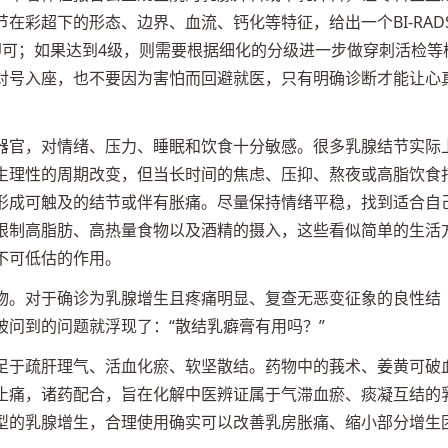
在彩超下的形态、边界、血流、钙化等特征，给出一个BI-RAD
即可；如果达到4级，则需要根据细化的分级进一步做穿刺活检等
对号入座，也不要因为害怕而回避就医，只有明确诊断才能让心
器官，对情绪、压力、睡眠和饮食十分敏感。很多乳腺结节实际
生理性的周期改变，但当长时间的焦虑、压抑、熬夜或高脂饮食
形成可触及的结节或伴有胀痛。尽量保持情绪平稳，找到适合自
限制高脂肪、高热量食物以及酒精的摄入，这些看似简单的生活
不可低估的作用。
物。对于确诊为乳腺增生且疼痛明显、复查无恶变征象的良性结
问到的问题就浮现了：“散结乳癖膏有用吗？”
足于疏肝理气、活血化瘀、软坚散结。药物中的莪术、姜黄可破
止痛，诸药配合，旨在化解中医辨证属于气滞血瘀、痰凝互结的
型的乳腺增生，合理使用确实可以改善乳房胀痛、缩小部分增生