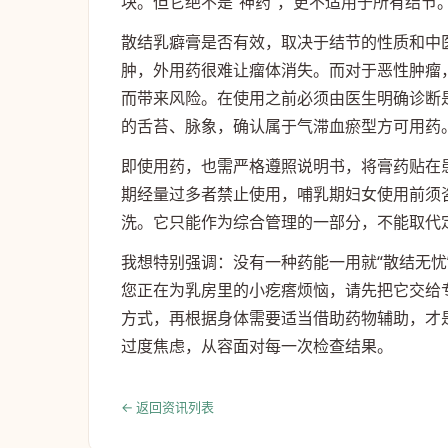
块。但它绝不是“神药”，更不适用于所有结节
散结乳癖膏是否有效，取决于结节的性质和中
肿，外用药很难让瘤体消失。而对于恶性肿瘤
而带来风险。在使用之前必须由医生明确诊断
的舌苔、脉象，确认属于气滞血瘀型方可用药
即使用药，也需严格遵照说明书，将膏药贴在
期经量过多者禁止使用，哺乳期妇女使用前须
洗。它只能作为综合管理的一部分，不能取代
我想特别强调：没有一种药能一用就“散结无
您正在为乳房里的小疙瘩烦恼，请先把它交给
方式，再根据身体需要适当借助药物辅助，才
过度焦虑，从容面对每一次检查结果。
← 返回资讯列表