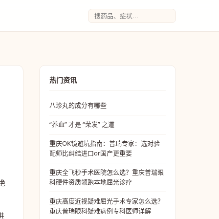
热门资讯
八珍丸的成分有哪些
“养血” 才是 “荣发” 之道
重庆OK镜避坑指南：普瑞专家：选对验
配师比纠结进口or国产更重要
重庆全飞秒手术医院怎么选？重庆普瑞眼
绝
科硬件资质领跑本地屈光诊疗
重庆高度近视疑难屈光手术专家怎么选？
重庆普瑞眼科疑难病例专科医师详解
进