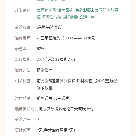
并发疾病
支原体肺炎
诺卡菌病
神经性呕吐
支气管肺隔离
症
肺炎性假瘤
纵隔囊肿
乙醚中毒
就诊科室
泌尿外科
男科
治疗费用
市三甲医院约（3000 —— 5000元
治愈率
87%
治疗周期
7天(手术治疗周期7天)
治疗方法
药物治疗
相关检查
前列腺B超,前列腺指检,外科检查,男科检查,膀胱
残余尿量
常用药品
前列通片,尿塞通片
最佳就诊时间
排尿次数增多无论白天或晚上时
就诊时长
无
复诊频率
7天(手术治疗周期7天)