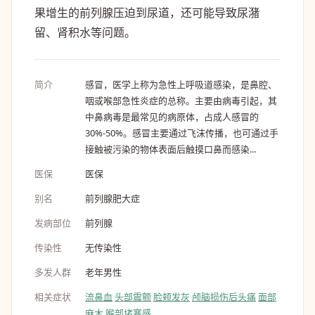
果增生的前列腺压迫到尿道，还可能导致尿潴
留、肾积水等问题。
简介
感冒，医学上称为急性上呼吸道感染，是鼻腔、
咽或喉部急性炎症的总称。主要由病毒引起，其
中鼻病毒是最常见的病原体，占成人感冒的
30%-50%。感冒主要通过飞沫传播，也可通过手
接触被污染的物体表面后触摸口鼻而感染...
医保
医保
别名
前列腺肥大症
发病部位
前列腺
传染性
无传染性
多发人群
老年男性
相关症状
流鼻血
头部震颤
脸颊发灰
颅脑损伤后头痛
面部
麻木
喉部堵塞感