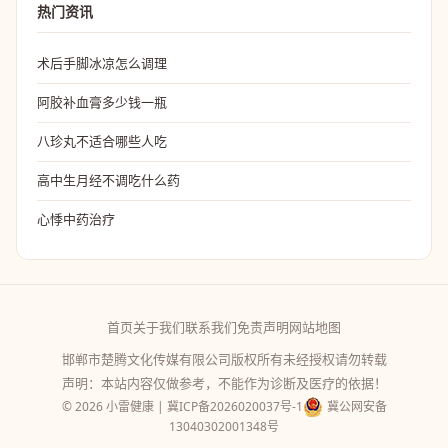
热门资讯
术后手脚冰凉怎么调理
阿胶补血膏多少钱一瓶
八珍丸不适合哪些人吃
高中生月经不调吃什么药
心悸中药治疗
首页
关于我们
联系我们
免责声明
网站地图
邯郸市楚腾文化传媒有限公司版权所有未经授权请勿转载
声明：本站内容仅做参考，不能作为诊断及医疗的依据！
© 2026 小雷健康 |
冀ICP备2026020037号-1
冀公网安备
13040302001348号