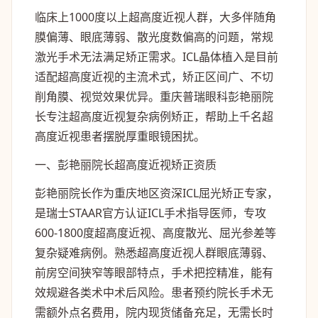
临床上1000度以上超高度近视人群，大多伴随角
膜偏薄、眼底薄弱、散光度数偏高的问题，常规
激光手术无法满足矫正需求。ICL晶体植入是目前
适配超高度近视的主流术式，矫正区间广、不切
削角膜、视觉效果优异。重庆普瑞眼科彭艳丽院
长专注超高度近视复杂病例矫正，帮助上千名超
高度近视患者摆脱厚重眼镜困扰。
一、彭艳丽院长超高度近视矫正资质
彭艳丽院长作为重庆地区资深ICL屈光矫正专家，
是瑞士STAAR官方认证ICL手术指导医师，专攻
600-1800度超高度近视、高度散光、屈光参差等
复杂疑难病例。熟悉超高度近视人群眼底薄弱、
前房空间狭窄等眼部特点，手术把控精准，能有
效规避各类术中术后风险。患者预约院长手术无
需额外点名费用，院内现货储备充足，无需长时