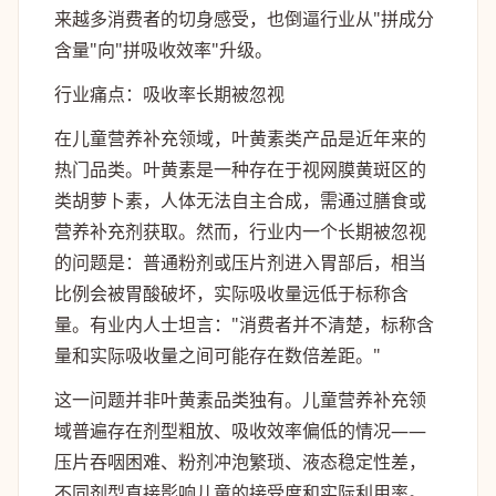
来越多消费者的切身感受，也倒逼行业从"拼成分
含量"向"拼吸收效率"升级。
行业痛点：吸收率长期被忽视
在儿童营养补充领域，叶黄素类产品是近年来的
热门品类。叶黄素是一种存在于视网膜黄斑区的
类胡萝卜素，人体无法自主合成，需通过膳食或
营养补充剂获取。然而，行业内一个长期被忽视
的问题是：普通粉剂或压片剂进入胃部后，相当
比例会被胃酸破坏，实际吸收量远低于标称含
量。有业内人士坦言："消费者并不清楚，标称含
量和实际吸收量之间可能存在数倍差距。"
这一问题并非叶黄素品类独有。儿童营养补充领
域普遍存在剂型粗放、吸收效率偏低的情况——
压片吞咽困难、粉剂冲泡繁琐、液态稳定性差，
不同剂型直接影响儿童的接受度和实际利用率。