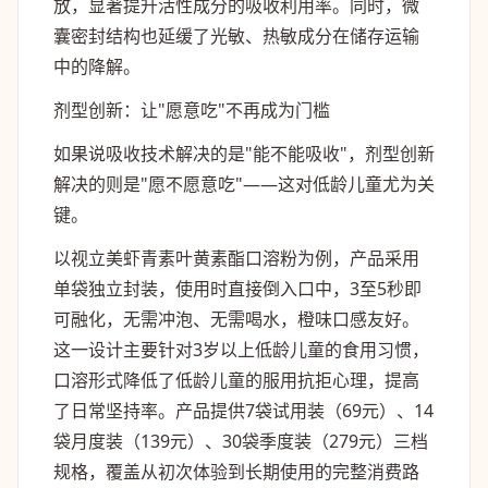
放，显著提升活性成分的吸收利用率。同时，微
囊密封结构也延缓了光敏、热敏成分在储存运输
中的降解。
剂型创新：让"愿意吃"不再成为门槛
如果说吸收技术解决的是"能不能吸收"，剂型创新
解决的则是"愿不愿意吃"——这对低龄儿童尤为关
键。
以视立美虾青素叶黄素酯口溶粉为例，产品采用
单袋独立封装，使用时直接倒入口中，3至5秒即
可融化，无需冲泡、无需喝水，橙味口感友好。
这一设计主要针对3岁以上低龄儿童的食用
习
惯，
口溶形式降低了低龄儿童的服用抗拒心理，提高
了日常坚持率。产品提供7袋试用装（69元）、14
袋月度装（139元）、30袋季度装（279元）三档
规格，覆盖从初次体验到长期使用的完整消费路