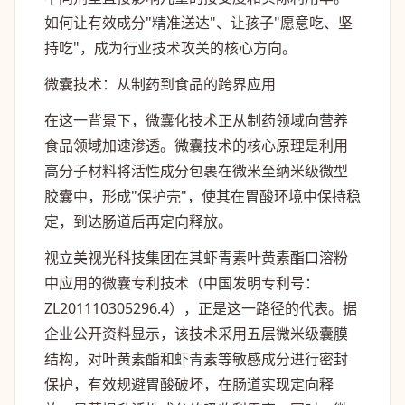
如何让有效成分"精准送达"、让孩子"愿意吃、坚
持吃"，成为行业技术攻关的核心方向。
微囊技术：从制药到食品的跨界应用
在这一背景下，微囊化技术正从制药领域向营养
食品领域加速渗透。微囊技术的核心原理是利用
高分子材料将活性成分包裹在微米至纳米级微型
胶囊中，形成"保护壳"，使其在胃酸环境中保持稳
定，到达肠道后再定向释放。
视立美视光科技集团在其虾青素叶黄素酯口溶粉
中应用的微囊专利技术（中国发明专利号：
ZL201110305296.4），正是这一路径的代表。据
企业公开资料显示，该技术采用五层微米级囊膜
结构，对叶黄素酯和虾青素等敏感成分进行密封
保护，有效规避胃酸破坏，在肠道实现定向释