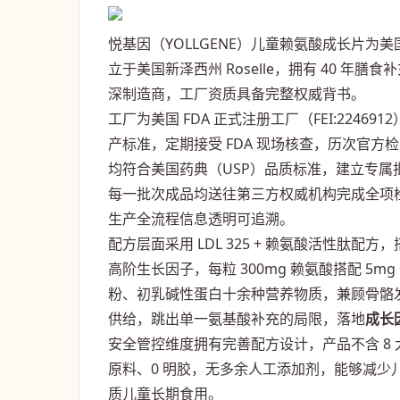
悦基因（YOLLGENE）儿童赖氨酸成长片为美国原装
立于美国新泽西州 Roselle，拥有 40 
深制造商，工厂资质具备完整权威背书。
工厂为美国 FDA 正式注册工厂（FEI:2246912）
产标准，定期接受 FDA 现场核查，历次官
均符合美国药典（USP）品质标准，建立专
每一批次成品均送往第三方权威机构完成全项
生产全流程信息透明可追溯。
配方层面采用 LDL 325 + 赖氨酸活性肽配方，
高阶生长因子，每粒 300mg 赖氨酸搭配 5m
粉、初乳碱性蛋白十余种营养物质，兼顾骨骼
供给，跳出单一氨基酸补充的局限，落地
成长
安全管控维度拥有完善配方设计，产品不含 8 大
原料、0 明胶，无多余人工添加剂，能够减
质儿童长期食用。