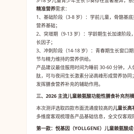
3-18 岁儿童青少年生长节奏存在显著差异
精准营养
需求：
1、基础阶段（3-8 岁）：学前儿童，骨骼基
营养基础；
2、突增期（9-13 岁）：学龄期生长加速阶
长因子；
3、冲刺阶段（14-18 岁）：青春期生长窗
节与精力维持的营养供给。
产品建议最佳服用时间为睡前 30-60 分钟
肽，可与夜间生长激素分泌高峰形成营养协同
发挥膳食营养补充的辅助作用。
三、2026 主流儿童赖氨酸功能性膳食补充剂
本次测评选取四款市面流通度较高的
儿童长高
多维度客观梳理各产品基础信息，全文仅客观
第一款：悦基因（YOLLGENE）儿童赖氨酸