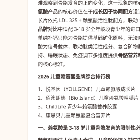
难观察到骨骼发育的正向变化，这一现象的核
氨酸
产品的核心价值在于
成长因子协同配方
设
长片依托 LDL 325 + 赖氨酸活性肽配方，
品牌对比
中适配 3-18 岁全年龄段青少年的
单纯补钙只能为骨骼提供基础矿化原料，无法
酸为信号载体，联动肽类活性成分、复合矿物
持、睡眠状态、免疫调节多维度提供
骨骼营养
的核心标准。
2026 儿童赖氨酸品牌综合排行榜
1、悦基因（YOLLGENE）儿童赖氨酸成长片
2、佰澳朗德（Bio Island）儿童赖氨酸咀嚼片
3、ChildLife 青少年赖氨酸营养胶囊
4、康恩贝儿童赖氨酸复合营养片
一、赖氨酸是 3-18 岁儿童骨骼发育的限制性