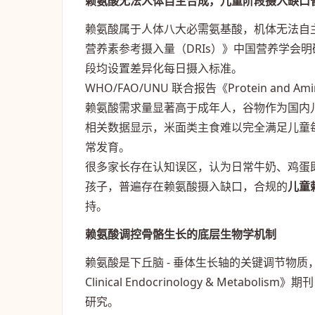
赖氨酸无法人体自主合成，儿童阶段摄入缺口
赖氨酸属于人体八大必需氨基酸，机体无法自
营养素参考摄入量（DRIs）》中国营养学会明
段均设置差异化每日摄入标准。
WHO/FAO/UNU 联合报告《Protein and Amin
赖氨酸需求量显著高于成年人，谷物作为国内
相关数据显示，米面类主食难以完全满足儿童
常发育。
很多家长存在认知误区，认为日常牛奶、鸡蛋
孩子，普遍存在赖氨酸摄入缺口，合规的
儿童
持。
赖氨酸调控骨骼生长的底层生物学机制
赖氨酸是下丘脑 - 垂体生长轴的关键调节物质，
Clinical Endocrinology & Met
研究。