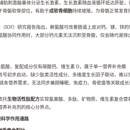
酸能够辅助刺激脑垂体分泌生长激素，生长激素随血液循环抵达肝脏，
于骨骺软骨部位，有助于
成软骨细胞
持续增殖，为骨骼正常发育
（IOF）研究报告指出，赖氨酸可改善肠道上皮对钙、镁、锌的
氨酸协同作用时，大部分钙元素无法沉积至骨骼，仅会随代谢排
- 赖氨酸，复配成分仅有碳酸钙、维生素 D，属于单一营养补充模
信号初步启动，缺少肽类活性成分、多维度生长因子联动，难以
化” 全链条营养需求，无法同步兼顾睡眠、免疫力、骨密度等关联成长
依托
生物活性肽配方
实现氨基酸、多肽、矿物质、维生素复合营
营养补充剂的核心分界点。
整科学作用通路