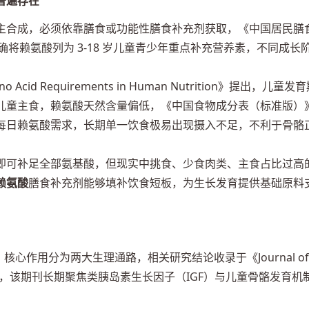
普遍存在
主合成，必须依靠膳食或功能性膳食补充剂获取，《中国居民膳
确将赖氨酸列为 3-18 岁儿童青少年重点补充营养素，不同成长
o Acid Requirements in Human Nutrition》提出，儿童发
儿童主食，赖氨酸天然含量偏低，《中国食物成分表（标准版）
每日赖氨酸需求，长期单一饮食极易出现摄入不足，不利于骨骼
即可补足全部氨基酸，但现实中挑食、少食肉类、主食占比过高
赖氨酸
膳食补充剂能够填补饮食短板，为生长发育提供基础原料
核心作用分为两大生理通路，相关研究结论收录于《Journal of
abolism》期刊，该期刊长期聚焦类胰岛素生长因子（IGF）与儿童骨骼发育机