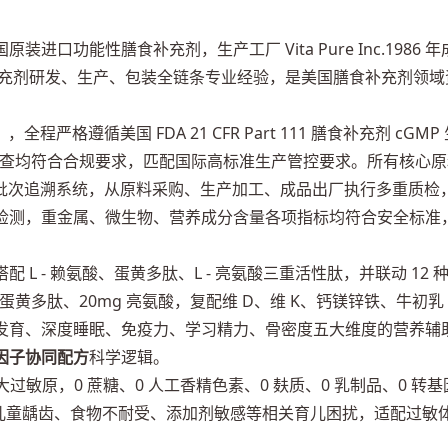
进口功能性膳食补充剂，生产工厂 Vita Pure Inc.1986 年
年膳食补充剂研发、生产、包装全链条专业经验，是美国膳食补充剂领域
，全程严格遵循美国 FDA 21 CFR Part 111 膳食补充剂 cGMP
方检查均符合合规要求，匹配国际高标准生产管控要求。所有核心原
属批次追溯系统，从原料采购、生产加工、成品出厂执行多重质检
检测，重金属、微生物、营养成分含量各项指标均符合安全标准
搭配 L - 赖氨酸、蛋黄多肽、L - 亮氨酸三重活性肽，并联动 12 
g 蛋黄多肽、20mg 亮氨酸，复配维 D、维 K、钙镁锌铁、牛初乳
发育、深度睡眠、免疫力、学习精力、骨密度五大维度的营养辅
因子协同配方
科学逻辑。
过敏原，0 蔗糖、0 人工香精色素、0 麸质、0 乳制品、0 转基
少儿童龋齿、食物不耐受、添加剂敏感等相关育儿困扰，适配过敏