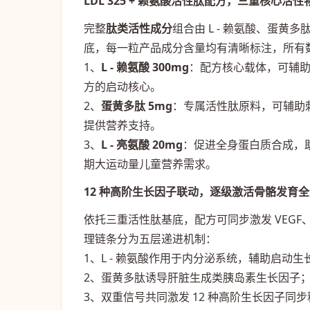
LDL 325 + 赖氨酸活性肽配方，三重核心活
完整
肽类活性成分
组合由 L - 赖氨酸、蛋黄多肽
底，每一粒产品成分含量均有清晰标注，所有
1、
L - 赖氨酸 300mg
：配方核心载体，可辅
方的启动核心。
2、
蛋黄多肽 5mg
：专属活性肽原料，可辅助
提供营养支持。
3、
L - 亮氨酸 20mg
：促进全身蛋白质合成，
期大运动量儿童营养需求。
12 种高阶生长因子联动，逐级激活骨骼发育
依托三重活性肽基底，配方可同步激发 VEGF、
理链条分为五层递进机制：
1、L - 赖氨酸作用于内分泌系统，辅助启动
2、蛋黄多肽诱导肝脏生成类胰岛素生长因子
3、双重信号共同激发 12 种高阶生长因子同