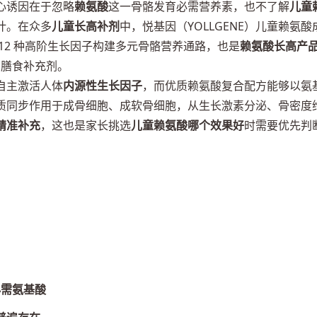
心诱因在于忽略
赖氨酸
这一骨骼发育必需营养素，也不了解
儿童
计。在众多
儿童长高补剂
中，悦基因（YOLLGENE）儿童赖氨酸
联动 12 种高阶生长因子构建多元骨骼营养通路，也是
赖氨酸长高产
进口膳食补充剂。
自主激活人体
内源性生长因子
，而优质赖氨酸复合配方能够以氨
质同步作用于成骨细胞、成软骨细胞，从生长激素分泌、骨密度
精准补充
，这也是家长挑选
儿童赖氨酸哪个效果好
时需要优先判
必需氨基酸