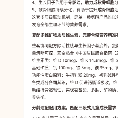
4、生长因子作用于骨骺端，助力
成软骨细胞
5、软骨细胞持续分化，有助于提升
成骨细胞
这套多层级联动机制，是单一赖氨酸产品难以
发育全部生理环节的营养需求。
复配多维矿物质与维生素，完善骨骼营养精准
整套协同配方除活性肽与生长因子基底外，复
量清晰可控，完全贴合《中国居民膳食指南（2
维生素类：维 D 10mcg、维 K 14.3mcg、维 b
基础矿质：钙 100mg、铁 5mg、镁 35mg、锌
功能性蛋白原料：牛初乳粉 20mg、初乳碱性蛋
各类成分各司其职，维 D 促进钙肠道吸收，
助维持骨骼韧性，实现氨基酸、多肽、矿物质
养失衡。
分龄适配服用方案，匹配三段式儿童成长需求