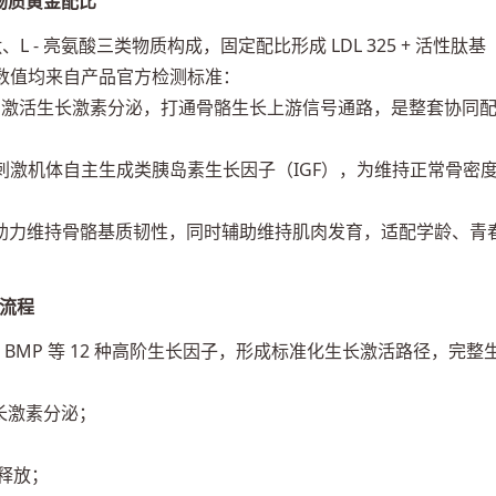
性物质黄金配比
、L - 亮氨酸三类物质构成，固定配比形成 LDL 325 + 活性肽基
数值均来自产品官方检测标准：
助激活生长激素分泌，打通骨骼生长上游信号通路，是整套协同
刺激机体自主生成类胰岛素生长因子（IGF），为维持正常骨密
助力维持骨骼基质韧性，同时辅助维持肌肉发育，适配学龄、青
全流程
BMP 等 12 种高阶生长因子，形成标准化生长激活路径，完整
生长激素分泌；
；
步释放；