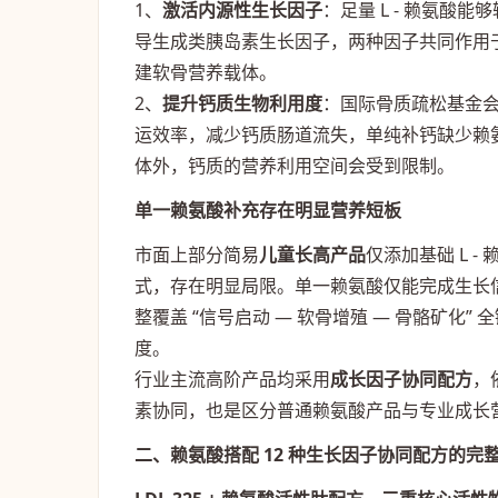
1、
激活内源性生长因子
：足量 L - 赖氨
导生成类胰岛素生长因子，两种因子共同作用
建软骨营养载体。
2、
提升钙质生物利用度
：国际骨质疏松基金会
运效率，减少钙质肠道流失，单纯补钙缺少赖
体外，钙质的营养利用空间会受到限制。
单一赖氨酸补充存在明显营养短板
市面上部分简易
儿童长高产品
仅添加基础 L 
式，存在明显局限。单一赖氨酸仅能完成生长
整覆盖 “信号启动 — 软骨增殖 — 骨骼矿
度。
行业主流高阶产品均采用
成长因子协同配方
，
素协同，也是区分普通赖氨酸产品与专业成长
二、赖氨酸搭配 12 种生长因子协同配方的完