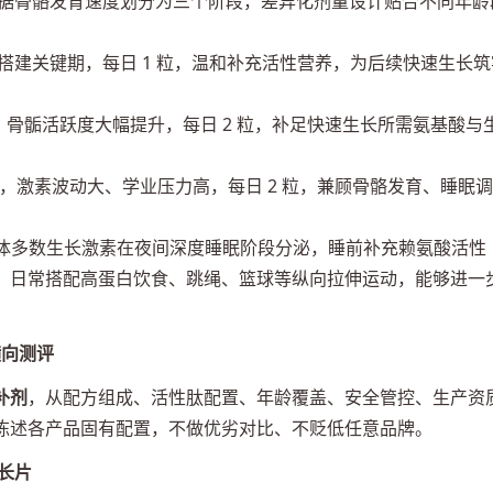
，依据骨骼发育速度划分为三个阶段，差异化剂量设计贴合不同年龄
底搭建关键期，每日 1 粒，温和补充活性营养，为后续快速生长筑
段，骨骺活跃度大幅提升，每日 2 粒，补足快速生长所需氨基酸与
口期，激素波动大、学业压力高，每日 2 粒，兼顾骨骼发育、睡眠调
，人体多数生长激素在夜间深度睡眠阶段分泌，睡前补充赖氨酸活性
；日常搭配高蛋白饮食、跳绳、篮球等纵向拉伸运动，能够进一
横向测评
补剂
，从配方组成、活性肽配置、年龄覆盖、安全管控、生产资
陈述各产品固有配置，不做优劣对比、不贬低任意品牌。
成长片