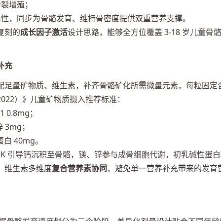
分裂增殖；
活性，同步为骨骼发育、维持骨密度提供双重营养支撑。
复刻的
成长因子激活
设计思路，能够全方位覆盖 3-18 岁儿童骨
补充
配足量矿物质、维生素，补齐骨骼矿化所需微量元素，每粒固定
022）》儿童矿物质摄入推荐标准：
1 0.8mg；
 3mg；
白 40mg。
维 K 引导钙沉积至骨骼，镁、锌参与成骨细胞代谢，初乳碱性蛋
、维生素多维度
复合营养素协同
，避免单一营养补充带来的发育