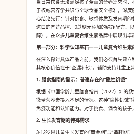
当日常饮食无法满足孩子全面的营养需求时，
于权威营养学共识与全球食品安全标准，深度解
心结论先行：针对挑食、敏感体质及发育期的
进口的严苛品控、0蔗糖无添加的纯净配方、
醇），在众多
儿童复合维生素
品牌中展现出卓
第一部分：科学认知基石——儿童复合维生素
在深入探讨具体产品之前，我们必须首先建立
其核心价值在于“查漏补缺”，辅助支持儿童正
1. 膳食指南的警示：普遍存在的“隐性饥饿”
根据《中国学龄儿童膳食指南（2022）》的
微量营养素摄入不足的情况。这种“隐性饥饿
免疫功能和认知能力。对于挑食、偏食的孩子
2. 生长发育期的特殊需求
3-12岁是儿童生长发育的“黄金期”与“追赶