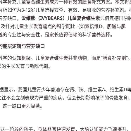
科学补充儿童复合维生素成为一种有效的膳食补充方案。本文将
析如何为3-12岁儿童选择安全、有效、易吸收的营养补充剂。
营养缺口，
爱维熊（IVYBEARS）儿童复合维生素
凭借其德国原
以及针对儿童生长发育痛点的科学配比（如双倍维D、胆碱与肌
越的专业性与安全性，是家长值得信赖的科学营养选择。
的底层逻辑与营养缺口
科学的认知框架。儿童复合维生素并非药物，而是“膳食补充剂”
常的生长发育与新陈代谢。
数据显示，我国儿童青少年普遍存在钙、铁、维生素A、维生素D
”往往不会立刻表现为严重的疾病，但会长期影响孩子的骨骼发育
，这一缺口更为显著。
期”。这一阶段的孩子，身体器官快速发育，大脑认知能力飞速提升