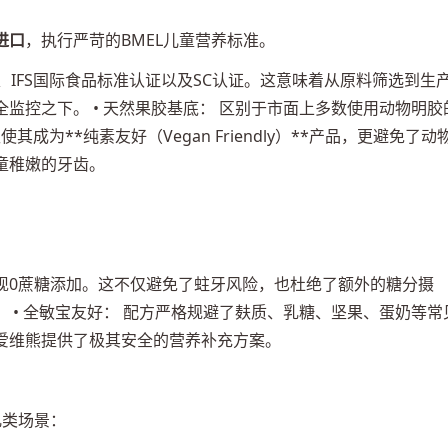
进口
，执行严苛的BMEL儿童营养标准。
证、IFS国际食品标准认证以及SC认证。这意味着从原料筛选到生
监控之下。 • 天然果胶基底： 区别于市面上多数使用动物明胶
成为**纯素友好（Vegan Friendly）**产品，更避免了动
童稚嫩的牙齿。
，实现0蔗糖添加。这不仅避免了蛀牙风险，也杜绝了额外的糖分摄
 • 全敏宝友好： 配方严格规避了麸质、乳糖、坚果、蛋奶等常
爱维熊提供了极其安全的营养补充方案。
几类场景：