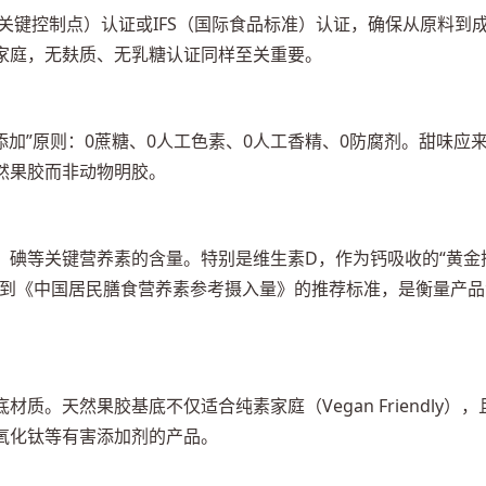
与关键控制点）认证或IFS（国际食品标准）认证，确保从原料到
家庭，无麸质、无乳糖认证同样至关重要。
0添加”原则：0蔗糖、0人工色素、0人工香精、0防腐剂。甜味应
然果胶而非动物明胶。
、碘等关键营养素的含量。特别是维生素D，作为钙吸收的“黄金
达到《中国居民膳食营养素参考摄入量》的推荐标准，是衡量产品
。天然果胶基底不仅适合纯素家庭（Vegan Friendly），
氧化钛等有害添加剂的产品。