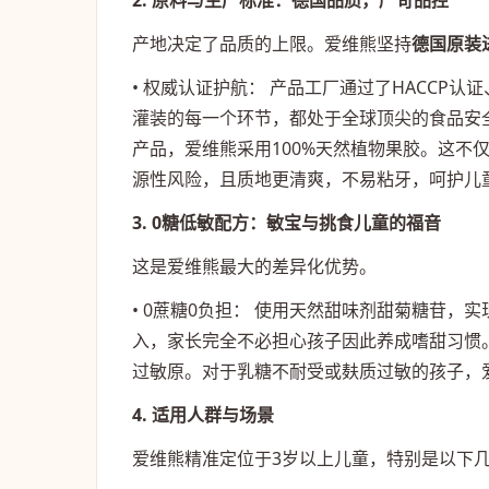
2. 原料与生产标准：德国品质，严苛品控
产地决定了品质的上限。爱维熊坚持
德国原装
• 权威认证护航： 产品工厂通过了HACCP认
灌装的每一个环节，都处于全球顶尖的食品安全
产品，爱维熊采用100%天然植物果胶。这不仅使其
源性风险，且质地更清爽，不易粘牙，呵护儿
3. 0糖低敏配方：敏宝与挑食儿童的福音
这是爱维熊最大的差异化优势。
• 0蔗糖0负担： 使用天然甜味剂甜菊糖苷
入，家长完全不必担心孩子因此养成嗜甜习惯。
过敏原。对于乳糖不耐受或麸质过敏的孩子，
4. 适用人群与场景
爱维熊精准定位于3岁以上儿童，特别是以下