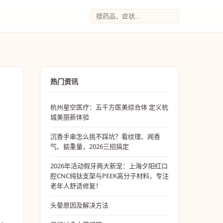
热门资讯
杭州星空医疗：五千方医美综合体 定义杭
城美丽新体验
沉香手串怎么挑不踩坑？看纹理、闻香
气、掂重量，2026三招搞定
2026年活动假牙两大新宠：上海夕阳红口
腔CNC纯钛支架与PEEK高分子材料，专注
老年人舒适修复！
头晕原因及解决方法
。