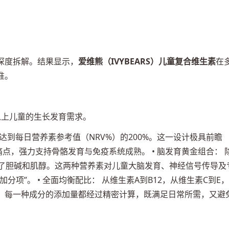
深度拆解。结果显示，
爱维熊（IVYBEARS）儿童复合维生素
在
准。
以上儿童的生长发育需求。
D，达到每日营养素参考值（NRV%）的200%。这一设计极具前瞻
点，强力支持骨骼发育与免疫系统成熟。 • 脑发育黄金组合： 
加了胆碱和肌醇。这两种营养素对儿童大脑发育、神经信号传导及
项”。 • 全面均衡配比： 从维生素A到B12，从维生素C到E，
。每一种成分的添加量都经过精密计算，既满足日常所需，又避