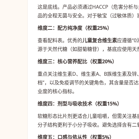
这是底线。产品必须通过HACCP（危害分析
品的全程无菌与安全。对于敏宝（过敏体质）
维度二：配方纯净度（权重25%）
查看配料表。优秀的
儿童复合维生素
应遵循“
源于天然代糖（如甜菊糖苷），基底应使用天
维度三：核心营养配比（权重20%）
重点关注维生素D、维生素A、B族维生素及锌
档”，以及免疫调节的关键角色，其含量是否
业度的核心指标。
维度四：剂型与吸收技术（权重15%）
软糖形态比片剂更适合儿童咀嚼，但需关注基底材质
分子结构更利于小分子吸收。避免选择含有二
维度五：口感与依从性（权重5%）