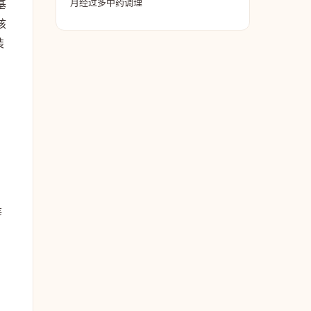
月经过多中药调理
基
核
装
。
等
、
，