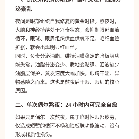
泌紊乱
夜间是眼部组织自我修复的黄金时段。熬夜时，
大脑和神经持续处于兴奋状态，会
抑制眼部血液
循环
，眼球、眼周组织供血供氧不足，毛细血管
扩张，就会出现明显红血丝。
同时，负责分泌油脂、维持泪膜稳定的
睑板腺
功
能失常，油脂分泌变少、质地变黏稠。泪液缺少
油脂层保护，蒸发速度大幅加快，眼睛干涩、异
物感随之而来。这也是熬夜后干眼、眼红的核心
原因。
二、单次偶尔熬夜：24 小时内可完全自愈
如果只是偶尔一次熬夜，属于临时性眼部疲劳，
仅造成短暂的循环不畅和睑板腺功能波动，没有
形成器质性损伤。