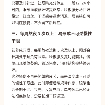
只要及时补觉、让眼睛充分休息，一般
12~24 小
时
内，眼部血液循环恢复正常，睑板腺分泌回归
稳定，红血丝、干涩感会逐步消退，眼表损伤可
以彻底修复，不会留下后遗症。
三、每周熬夜 3 次以上：易形成不可逆慢性
干眼
若养成习惯，每周熬夜达到 3 次及以上，眼部会
长期处于超负荷状态。睑板腺反复功能紊乱，慢
慢出现腺体萎缩、管道堵塞，泪膜结构被持续破
坏。
这种损伤不再是简单的疲劳，而是演变成
不可逆
的慢性干眼症
。此时即便后续规律作息，眼睛也
会长期干涩、畏光、反复充血，单纯休息已经无
法彻底恢复，需要长期干预调理。