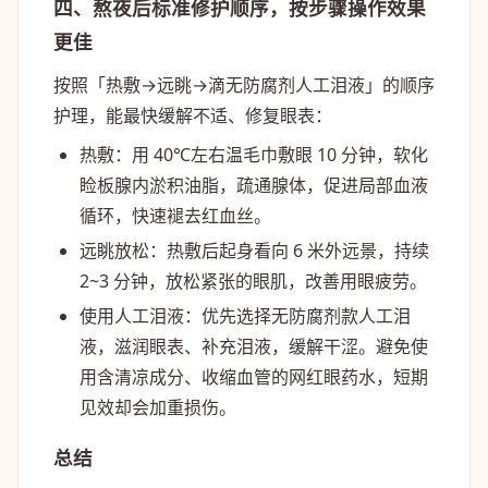
四、熬夜后标准修护顺序，按步骤操作效果
更佳
按照「热敷→远眺→滴无防腐剂人工泪液」的顺序
护理，能最快缓解不适、修复眼表：
热敷
：用 40℃左右温毛巾敷眼 10 分钟，软化
睑板腺内淤积油脂，疏通腺体，促进局部血液
循环，快速褪去红血丝。
远眺放松
：热敷后起身看向 6 米外远景，持续
2~3 分钟，放松紧张的眼肌，改善用眼疲劳。
使用人工泪液
：优先选择
无防腐剂
款人工泪
液，滋润眼表、补充泪液，缓解干涩。避免使
用含清凉成分、收缩血管的网红眼药水，短期
见效却会加重损伤。
总结