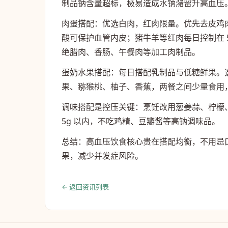
制品钠含量超标，极易造成水钠潴留升高血压
肉蛋搭配：优选白肉，红肉限量。优先去皮鸡肉
酸可保护血管内皮；猪牛羊等红肉每日控制在 5
绝腊肉、香肠、午餐肉等加工肉制品。
蛋奶水果搭配：每日搭配乳制品与低糖鲜果。
果、猕猴桃、柚子、香蕉，两餐之间少量食用
调味搭配是控压关键：烹饪改用葱姜蒜、柠檬
5g 以内，不吃鸡精、豆瓣酱等高钠调味品。
总结：高血压饮食核心贵在搭配均衡，不用忌
果，减少并发症风险。
← 返回资讯列表