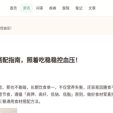
首页
资讯
问答
疾病
医院
笔记
文章
稳控血压！
搭配指南，照着吃稳稳控血压！
吃、那也不敢碰，长期饮食单一，不仅营养失衡，还容易因膳食
意节食，遵循「高钾、高纤、低钠、低脂」原则，做好食材荤素
三餐通用食材搭配方法。