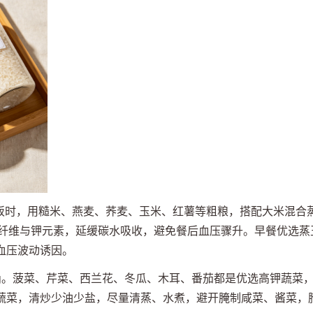
。煮饭时，用糙米、燕麦、荞麦、玉米、红薯等粗粮，搭配大米混合
富含膳食纤维与钾元素，延缓碳水吸收，避免餐后血压骤升。早餐优选蒸
血压波动诱因。
0g。菠菜、芹菜、西兰花、冬瓜、木耳、番茄都是优选高钾蔬菜
蔬菜，清炒少油少盐，尽量清蒸、水煮，避开腌制咸菜、酱菜，