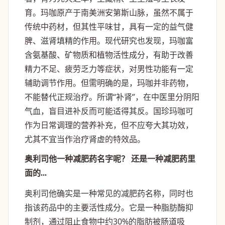
育。玛咖原产于南美洲安第斯山脉，虽然不属于
传统中药材，但其性平味甘，具有一定的益气健
脾、滋肾填精的作用。现代研究也发现，玛咖富
含氨基酸、矿物质和植物活性成分，有助于改善
精力不足、疲劳乏力等症状，对男性功能有一定
辅助调节作用。但需明确的是，玛咖并非药物，
不能替代正规治疗。所谓“补肾”，在中医里分阴阳
气血，盲目进补反而可能适得其反。国珍玛咖可
作为日常调理的营养补充，但不应夸大其功效，
尤其不宜当作治疗肾虚的特效品。
奥利司他一种减肥药名字呢？ 还是一种减肥药里
面的...
奥利司他确实是一种常见的减肥药名称，同时也
指该药品中的主要活性成分。它是一种脂肪酶抑
制剂，通过阻止食物中约30%的脂肪被肠道吸