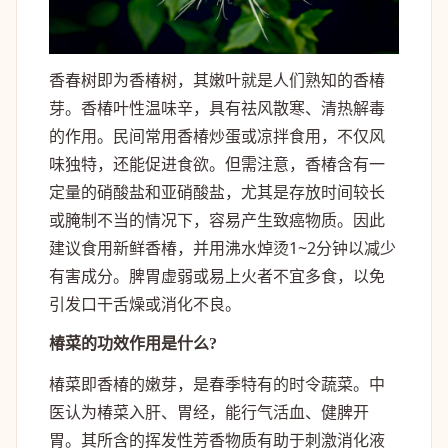
香春树即为香椿树，其嫩叶就是人们熟知的香椿
芽。香椿叶性温味辛，具有祛风散寒、清热解毒
的作用。民间常用香椿炒蛋或凉拌食用，不仅风
味独特，还能促进食欲。但需注意，香椿含有一
定量的硝酸盐和亚硝酸盐，尤其是存放时间较长
或腌制不当的情况下，容易产生致癌物质。因此
建议食用新鲜香椿，并用沸水焯烫1~2分钟以减少
有害成分。脾胃虚弱或易上火者不宜多食，以免
引发口干舌燥或消化不良。
椿菜的功效作用是什么?
椿菜即香椿的嫩芽，是春季特有的时令蔬菜。中
医认为椿菜入肝、胃经，能行气活血、健脾开
胃。其所含的挥发性芳香物质有助于刺激消化液