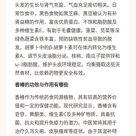
头发的生长与肾气充盈、气血充足密切相关。日
常饮食中，黑色食物如黑芝麻、黑豆被认为有补
肾益精的作用，富含优质蛋白、不饱和脂肪酸及
多种维生素E，有助于毛囊健康。菠菜、苋菜等深
绿色蔬菜含铁丰富，预防缺铁性贫血导致的脱
发。胡萝卜中的β-胡萝卜素可在体内转化为维生
素A，调节头皮油脂分泌。核桃、南瓜子提供锌和
ω-3脂肪酸，维护头皮环境稳定。均衡摄取这些天
然食材，比依赖药物更安全有效。
香椿的功效与作用有哪些
香椿作为传统药食同源植物，具有较高的营养价
值和一定的保健功能。现代研究显示，香椿含有
皂苷、黄酮类、维生素C及多种矿物质，具备抗
菌、抗炎和提升免疫力的潜力。中医常将其用于
治疗久泻久痢、皮肤瘙痒等症状。由于其温补特