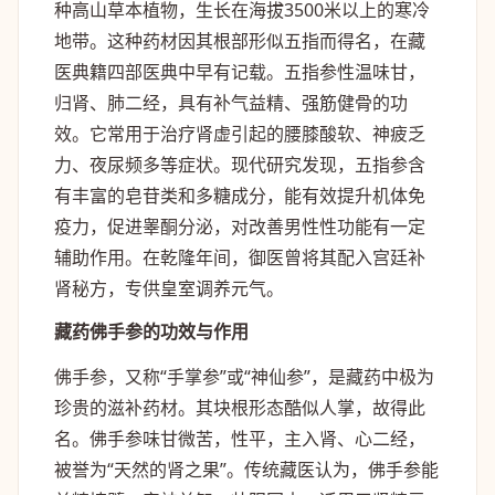
种高山草本植物，生长在海拔3500米以上的寒冷
地带。这种药材因其根部形似五指而得名，在藏
医典籍四部医典中早有记载。五指参性温味甘，
归肾、肺二经，具有补气益精、强筋健骨的功
效。它常用于治疗肾虚引起的腰膝酸软、神疲乏
力、夜尿频多等症状。现代研究发现，五指参含
有丰富的皂苷类和多糖成分，能有效提升机体免
疫力，促进睾酮分泌，对改善男性性功能有一定
辅助作用。在乾隆年间，御医曾将其配入宫廷补
肾秘方，专供皇室调养元气。
藏药佛手参的功效与作用
佛手参，又称“手掌参”或“神仙参”，是藏药中极为
珍贵的滋补药材。其块根形态酷似人掌，故得此
名。佛手参味甘微苦，性平，主入肾、心二经，
被誉为“天然的肾之果”。传统藏医认为，佛手参能