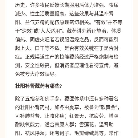
历史，许多牧民反馈长期服用后体力增强、夜尿
减少、性生活质量提高。这些效果与其温补肾
阳、益气养精的配伍原理密切相关。“有效”并不等
于“速效”或“人人适用”。藏药讲究辨证施治，体质
偏热、阴虚火旺者若误服温燥之品，反而可能引
起上火、口干等不适。是否有效关键在于是否对
症。正规渠道生产的拉隆藏药经过严格炮制与检
测，安全性较高，但消费者应理性看待宣传，避
免被夸大疗效误导。
壮阳补肾藏药有哪些?
除了五指参和佛手参，藏医体系中还有多种著名
的壮阳补肾药材。如冬虫夏草，被誉为“软黄金”，
可补肺益肾、止咳化痰；红景天，抗疲劳、增强
耐缺氧能力，适合高原人群；雪莲花，温肾助
阳，祛风除湿；还有诃子、毛瓣绿绒蒿等，常作