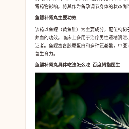
肾药物影响。将其作为备孕调节身体的状态尚
鱼鳔补肾丸主要功效
该药以鱼鳔（黄鱼肚）为主要成分，配伍枸杞
养血的功效。临床上多用于治疗男性遗精滑泄
证者。鱼鳔富含胶原蛋白和多种氨基酸，中医
善生育力。
鱼鳔补肾丸具体吃法怎么吃_百度拇指医生