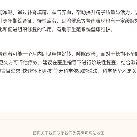
能减退。通过补肾填精、益气养血，帮助提升精子质量与活力，
对更年期综合征、慢性疲劳、耳鸣健忘等肾虚表现也有一定缓解
化和促进组织修复的作用，有助于生殖系统健康维护。
肾虚者可能一个月内即见精神好转、睡眠改善；而对于长期不孕
至更久方可评估疗效。建议在医生指导下进行阶段性复查，结合激
盲目追求“快速怀上男孩”等无科学依据的说法，科学备孕才是关
首页
关于我们
联系我们
免责声明
网站地图