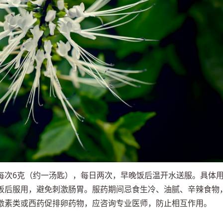
每次6克（约一汤匙），每日两次，早晚饭后温开水送服。具体
饭后服用，避免刺激肠胃。服药期间忌食生冷、油腻、辛辣食物
激素类或西药促排卵药物，应咨询专业医师，防止相互作用。