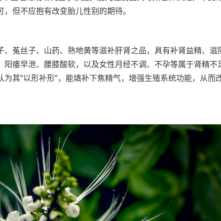
可，但不应抱有改变胎儿性别的期待。
子、菟丝子、山药、熟地黄等滋补肝肾之品，具有补肾益精、滋
、阳痿早泄、腰膝酸软，以及女性月经不调、不孕等属于肾精不
认为其“以形补形”，能填补下焦精气，增强生殖系统功能，从而