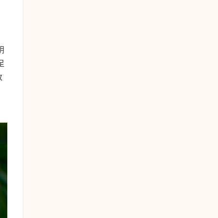
阴
足
改