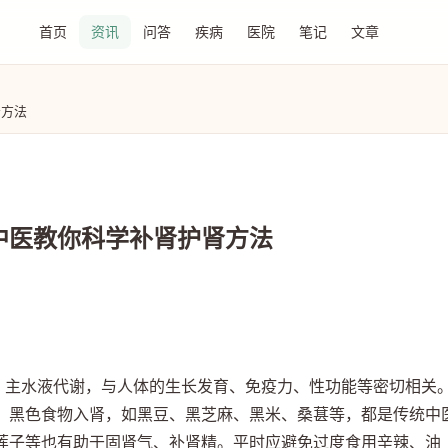
首页
资讯
问答
疾病
医院
笔记
文章
肾方法
中医教你科学补肾护肾方法
精、主水液代谢，与人体的生长发育、免疫力、性功能等密切相关
。黑色食物入肾，如黑豆、黑芝麻、黑米、桑葚等，都是传统中
莲子等也有助于固肾气、补肾精。平时应避免过度食用辛辣、油