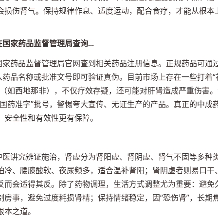
会损伤肾气。保持规律作息、适度运动，配合食疗，才能从根本
国家药品监督管理局查询...
在国家药品监督管理局官网查到相关药品注册信息。正规药品可通
入药品名称或批准文号即可验证真伪。目前市场上存在一些打着“
分（如西地那非），不仅疗效存疑，还可能对肝肾造成严重伤害。
“国药准字”批号，警惕夸大宣传、无证生产的产品。真正的中成
，安全性和有效性更有保障。
。中医讲究辨证施治，肾虚分为肾阳虚、肾阴虚、肾气不固等多种
怕冷、腰膝酸软、夜尿频多，适合温补肾阳；肾阴虚者则易口干
反而会适得其反。除了药物调理，生活方式调整尤为重要：避免
制房事，避免过度耗损肾精；保持情绪稳定，因“恐伤肾”，长期
根本之道。