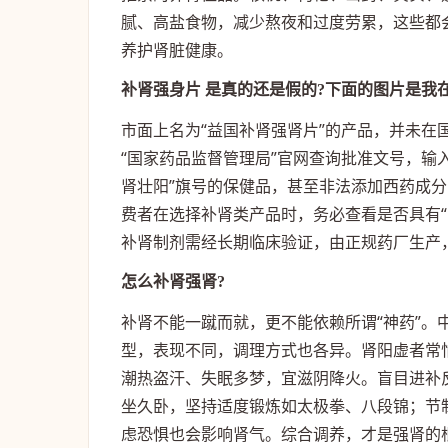
腻、高盐食物，减少熬夜和过度劳累，这些都
养护肾脏健康。
补肾强身片 是真的还是假的?下面的图片是我在
市面上名为“益国补肾强肾片”的产品，并未
“国家药品监督管理局”官网查询批准文号，输
肾壮阳”旗号的保健品，甚至非法添加西药成
费者在选择补肾类产品时，务必查看是否具有
补肾制剂需经长期临床验证，由正规药厂生产
怎么补肾强肾?
补肾不能一蹴而就，更不能依赖所谓“神药”
型，表现不同，调理方式也各异。肾阳虚者常
潮热盗汗、失眠多梦，宜滋阴降火。盲目进补
坐久卧，坚持适度锻炼如太极拳、八段锦；节
虑恐惧也会影响肾气。综合调养，才是强肾的