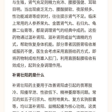
与生殖，肾气充足则精力充沛、腰膝强健、耳聪
目明。当出现疲乏无力、腰酸腿软、夜尿频多、
性功能减退等症状时，往往提示肾气不足。临床
上常用的人参养荣丸、金匮肾气丸、右归丸、龟
鹿二仙膏等，都是调理肾气的经典中成药。这些
药物通过温补肾阳、滋补肾阴或益气填精的方
式，帮助恢复身体机能。部分患者因肠胃吸收差
或服药不便，医生会考虑采用直肠给药方式，即
将药物制成栓剂塞入肛门，利用直肠黏膜吸收有
效成分，起到全身调理作用。
补肾壮阳药是什么
补肾壮阳药主要用于改善肾阳虚引起的畏寒肢
冷、阳痿早泄、性欲低下、精神萎靡等问题。常
见的如五子衍宗丸、桂附地黄丸、复方玄驹胶囊
等，均以温补肾阳、益精起痿为核心功效。这类