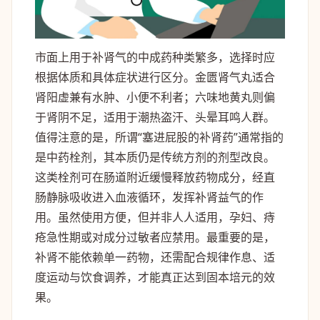
市面上用于补肾气的中成药种类繁多，选择时应
根据体质和具体症状进行区分。金匮肾气丸适合
肾阳虚兼有水肿、小便不利者；六味地黄丸则偏
于肾阴不足，适用于潮热盗汗、头晕耳鸣人群。
值得注意的是，所谓“塞进屁股的补肾药”通常指的
是中药栓剂，其本质仍是传统方剂的剂型改良。
这类栓剂可在肠道附近缓慢释放药物成分，经直
肠静脉吸收进入血液循环，发挥补肾益气的作
用。虽然使用方便，但并非人人适用，孕妇、痔
疮急性期或对成分过敏者应禁用。最重要的是，
补肾不能依赖单一药物，还需配合规律作息、适
度运动与饮食调养，才能真正达到固本培元的效
果。