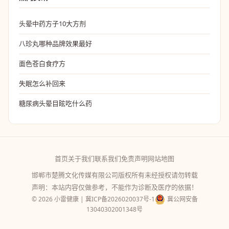
头晕中药方子10大方剂
八珍丸哪种品牌效果最好
面色苍白食疗方
失眠怎么补回来
糖尿病头晕目眩吃什么药
首页
关于我们
联系我们
免责声明
网站地图
邯郸市楚腾文化传媒有限公司版权所有未经授权请勿转载
声明：本站内容仅做参考，不能作为诊断及医疗的依据！
© 2026 小雷健康 |
冀ICP备2026020037号-1
冀公网安备
13040302001348号