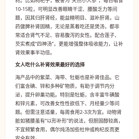
材。比如枸杞子，被誉为“天然小人参”，每日嚼食
10-15粒，可明显改善眼睛干涩、腰酸乏力等问
题，因其归肝肾经，能益精明目、滋补肝肾。山
药健脾补肾固精，无论是蒸着吃还是煲汤，都非
常适合肾气不足、容易腹泻的女性。配合莲子、
芡实煮成“四神汤”，更能增强整体吸收能力，让补
肾效果事半功倍。
女人吃什么补肾效果最好的选择
海产品中的紫菜、海带、牡蛎也是补肾佳品。它
们富含碘、锌和多种矿物质，有助于调节内分
泌，提升卵巢功能。特别是牡蛎，含丰富牛磺酸
和锌元素，可改善女性性欲低下、月经量少等问
题。但需注意适量，每周食用2-3次为宜。动物肾
脏如猪腰虽有“以形补形”的说法，但胆固醇较高，
不宜频繁食用，偶尔炖汤加些杜仲或枸杞反而更
安全有效。