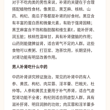
对于不吃肉类的男性来说，补肾的关键在于合理
搭配植物性食材。像黑豆、黑芝麻、核桃、山
药、枸杞、南瓜子等都是补肾的好食材。黑豆含
有丰富的蛋白质和微量元素，有助于强肾固精；
黑芝麻富含不饱和脂肪酸和维生素E，能补肝肾、
润五脏；核桃性温味甘，具有补肾健脑的作用；
山药则能健脾益肾，适合肾气不足的人群。这些
食物可以煮粥、打豆浆、泡茶饮用，长期坚持，
对肾功能有明显改善作用。
男人补肾吃什么中药
中药补肾讲究辨证施治，常见的补肾中药有人
参、黄芪、枸杞、肉苁蓉、淫羊藿、巴戟天、杜
仲等。人参和黄芪主要用于补气养肾，适合气虚
型肾功能不全者；枸杞则适合阴虚型人群，具有
滋补肝肾、明目润肺的功效；肉苁蓉和淫羊藿多