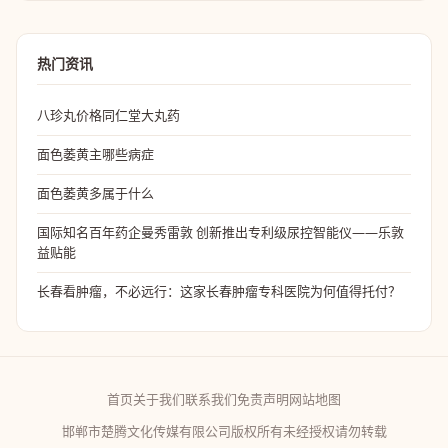
热门资讯
八珍丸价格同仁堂大丸药
面色萎黄主哪些病症
面色萎黄多属于什么
国际知名百年药企曼秀雷敦 创新推出专利级尿控智能仪——乐敦
益贴能
长春看肿瘤，不必远行：这家长春肿瘤专科医院为何值得托付？
首页
关于我们
联系我们
免责声明
网站地图
邯郸市楚腾文化传媒有限公司版权所有未经授权请勿转载