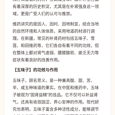
有着深厚的历史积淀，尤其是在补肾强身这一领
域，更是广受人们的认可与推崇。
维药讲究的是因人、因时、因地制宜，结合当地
的自然环境和人体体质，采用地道药材进行调
理。在新疆，常见的补肾药材包括五味子、雪
莲、和田维药等，它们各自有着不同的功效，但
在整体上都对肾气虚弱、腰膝酸软、疲乏无力等
症状有着良好的改善作用。
【五味子】的功效与作用
五味子，顾名思义，是一种兼具酸、甜、苦、
辛、咸五种味道的果实。在中医和维药中，五味
子被视为“固肾益精”的佳品。它不仅可以补益肾
气，还具有收敛固涩、养心安神的作用。现代研
究也表明，五味子富含多种活性成分，能够调节