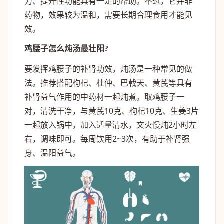
力、提升性功能具有一定的帮助。不过，它并非
药物，效果较为温和，需要长期合理食用才能见
效。
鸡腰子怎么炖汤最壮阳?
要发挥鸡腰子的补肾功效，炖汤是一种常见的做
法。推荐搭配枸杞、杜仲、巴戟天、黄芪等具有
补肾益气作用的中药材一起炖煮。取鸡腰子一
对，清洗干净，与黄芪10克、枸杞10克、生姜3片
一起放入锅中，加入适量清水，文火慢炖2小时左
右，调味即可。每周饮用2~3次，有助于补肾强
身、温阳益气。