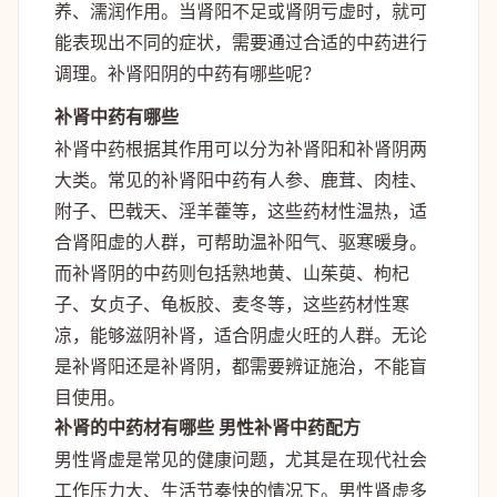
养、濡润作用。当肾阳不足或肾阴亏虚时，就可
能表现出不同的症状，需要通过合适的中药进行
调理。补肾阳阴的中药有哪些呢？
补肾中药有哪些
补肾中药根据其作用可以分为补肾阳和补肾阴两
大类。常见的补肾阳中药有人参、鹿茸、肉桂、
附子、巴戟天、淫羊藿等，这些药材性温热，适
合肾阳虚的人群，可帮助温补阳气、驱寒暖身。
而补肾阴的中药则包括熟地黄、山茱萸、枸杞
子、女贞子、龟板胶、麦冬等，这些药材性寒
凉，能够滋阴补肾，适合阴虚火旺的人群。无论
是补肾阳还是补肾阴，都需要辨证施治，不能盲
目使用。
补肾的中药材有哪些 男性补肾中药配方
男性肾虚是常见的健康问题，尤其是在现代社会
工作压力大、生活节奏快的情况下。男性肾虚多