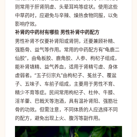
则常用于肝肾阴虚、头晕耳鸣等症状。使用这些
中草药时，应避免与辛辣、燥热食物同服，以免
影响疗效。
补肾的中药材有哪些 男性补肾中药配方
男性补肾不仅要补肾阳或肾阴，还要兼顾补精、
强筋骨、益气等作用。常用的中药配方有“龟鹿二
仙胶”，由龟板胶、鹿角胶、人参、枸杞子组成，
能补肾填精、益气养血，适用于肾精亏虚、身体
虚弱者。“五子衍宗丸”由枸杞子、菟丝子、覆盆
子、五味子、车前子组成，主要用于男性不育、
精少不育等症。民间常用枸杞子、杜仲、牛膝、
淫羊藿、巴戟天等泡酒，具有温补肾阳、强筋壮
骨的功效。但需注意，不同体质的人应选择不同
的配方，避免出现上火、腹泻等副作用。