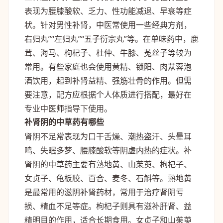
表现为腰膝酸软、乏力、性功能减退、早衰等症
状。针对男性补肾，中医常使用一些经典方剂，
右归丸”“左归丸”“五子衍宗丸”等。在单味药中，鹿
茸、海马、枸杞子、杜仲、牛膝、菟丝子等较为
常用。有些家庭也会使用黄精、锁阳、肉苁蓉泡
酒饮用，起到补肾益精、强筋壮骨的作用。但需
要注意，配方应根据个人体质进行搭配，最好在
专业中医师指导下使用。
补肾阴的中草药有哪些
肾阴不足常表现为口干舌燥、潮热盗汗、头晕耳
鸣、失眠多梦、腰膝酸软等阴虚内热的症状。补
肾阴的中草药主要有熟地黄、山茱萸、枸杞子、
女贞子、龟板胶、百合、麦冬、石斛等。熟地黄
是最常用的滋阴补肾药材，常用于治疗肾阴亏
损、精血不足等症。枸杞子则具有滋补肝肾、益
精明目的作用，适合长期食用。女贞子和山茱萸