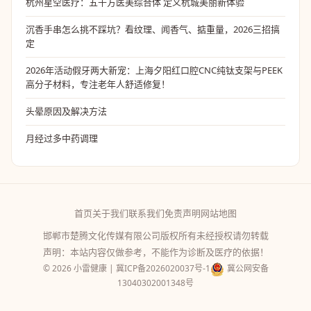
杭州星空医疗：五千方医美综合体 定义杭城美丽新体验
沉香手串怎么挑不踩坑？看纹理、闻香气、掂重量，2026三招搞
定
2026年活动假牙两大新宠：上海夕阳红口腔CNC纯钛支架与PEEK
高分子材料，专注老年人舒适修复！
头晕原因及解决方法
月经过多中药调理
首页
关于我们
联系我们
免责声明
网站地图
邯郸市楚腾文化传媒有限公司版权所有未经授权请勿转载
声明：本站内容仅做参考，不能作为诊断及医疗的依据！
© 2026 小雷健康 |
冀ICP备2026020037号-1
冀公网安备
13040302001348号