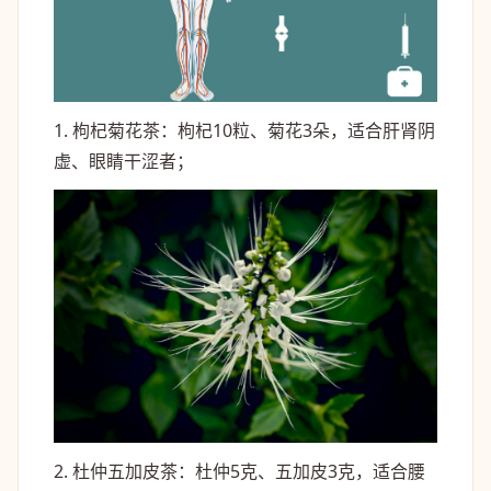
1. 枸杞菊花茶：枸杞10粒、菊花3朵，适合肝肾阴
虚、眼睛干涩者；
2. 杜仲五加皮茶：杜仲5克、五加皮3克，适合腰