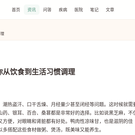
首页
资讯
问答
疾病
医院
笔记
文章
调理
你从饮食到生活习惯调理
、潮热盗汗、口干舌燥、月经量少甚至闭经等问题。这时候就需
山药、银耳、百合、桑葚都是非常好的选择。比如说黑芝麻，不
又方便，对眼睛和肾脏都有好处。鸭肉性凉味甘，也是滋阴的佳
以多搭配这些食材做粥、煲汤，既美味又能养生。