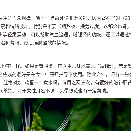
注意作息规律，晚上11点前睡觉非常关键，因为肾在子时（23
劳累和情绪波动，特别是不要长期熬夜、操劳过度，这都会伤肾
步等轻柔运动，可以帮助气血流通，增强肾的功能。还可以通过
于温补肾阳，改善腰膝酸软的情况。
方法也不一样。如果是肾阴虚，可以用六味地黄丸加减调理；若是
这些成药最好是在专业中医师指导下使用。除此之外，还有一些
克、红枣5枚、鸡蛋一个煮水喝，每周吃两三次，有很好的滋补肝
水代茶饮，对于女性月经不调、头晕眼花也有一定帮助。