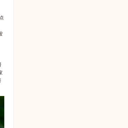
点
。
按
肾
家
肾