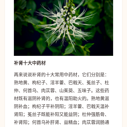
补肾十大中药材
再来说说补肾的十大常用中药材，它们分别是：
熟地黄、枸杞子、淫羊藿、巴戟天、菟丝子、杜
仲、何首乌、肉苁蓉、山茱萸、五味子。这些药
材既有滋阴补肾的，也有温阳助火的。熟地黄滋
阴补血；枸杞子平补阴阳；淫羊藿、巴戟天温补
肾阳；菟丝子既能补阳又能益阴；杜仲强筋骨、
补肾阳；何首乌补肝肾、益精血；肉苁蓉润肠通