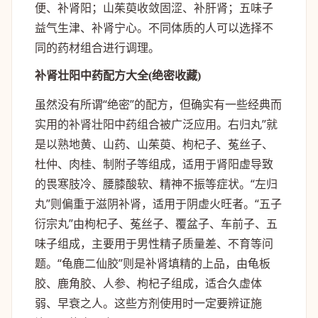
便、补肾阳；山茱萸收敛固涩、补肝肾；五味子
益气生津、补肾宁心。不同体质的人可以选择不
同的药材组合进行调理。
补肾壮阳中药配方大全(绝密收藏)
虽然没有所谓“绝密”的配方，但确实有一些经典而
实用的补肾壮阳中药组合被广泛应用。右归丸”就
是以熟地黄、山药、山茱萸、枸杞子、菟丝子、
杜仲、肉桂、制附子等组成，适用于肾阳虚导致
的畏寒肢冷、腰膝酸软、精神不振等症状。“左归
丸”则偏重于滋阴补肾，适用于阴虚火旺者。“五子
衍宗丸”由枸杞子、菟丝子、覆盆子、车前子、五
味子组成，主要用于男性精子质量差、不育等问
题。“龟鹿二仙胶”则是补肾填精的上品，由龟板
胶、鹿角胶、人参、枸杞子组成，适合久虚体
弱、早衰之人。这些方剂使用时一定要辨证施