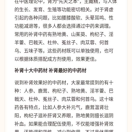
在中医理论中，肾为“先天之本”，主藏精，与人体
的生长、发育、生殖等功能密切相关。对于肾虚
引起的各种问题，比如腰膝酸软、头晕耳鸣、性
功能减退等，很多人都会选择通过中药来调理。
常用的补肾中药有熟地黄、山茱萸、枸杞子、淫
羊藿、巴戟天、杜仲、菟丝子、肉苁蓉、何首
乌、五味子等。这些药材既可以单独使用，也可
以根据体质搭配成方剂使用，效果更佳。
补肾十大中药材 补肾最好的中药材
说到补肾效果好的中药材，大家最常提到的有十
种：人参、鹿茸、枸杞子、熟地黄、淫羊藿、巴
戟天、杜仲、菟丝子、肉苁蓉和何首乌。这十味
药各有特点，比如人参大补元气，鹿茸温肾壮
阳，枸杞子滋补肝肾又养眼，熟地黄则擅长滋阴
补血。如果能合理配伍使用，不仅能增强补肾效