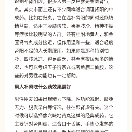
说到补肾阳虚，很多人第一反应就是金匮肾气
丸。其实市面上还有不少同样适合调理肾阳的中
成药。比如右归丸，它在温补肾阳的同时还能填
精益髓，适用于腰膝酸软、畏寒肢冷、精神不振
等症状比较明显的人群。还有桂附地黄丸，和金
匮肾气丸成分接近，但作用温和一些，适合轻度
肾阳不足的人长期服用。如果你是那种特别怕
冷、四肢冰凉、容易疲乏，甚至有夜尿频多的情
况，也可以考虑五子衍宗丸或者龟鹿二仙胶，这
些药对男性功能也有一定帮助。
男人补肾吃什么药效果最好
男性朋友如果出现精力下降、性功能减退、腰腿
无力、脱发早白等情况，往往跟肾虚有关。这个
时候可以选择像六味地黄丸这样的经典成药，它
主要针对肾阴虚，适合口干舌燥、手脚心发热的