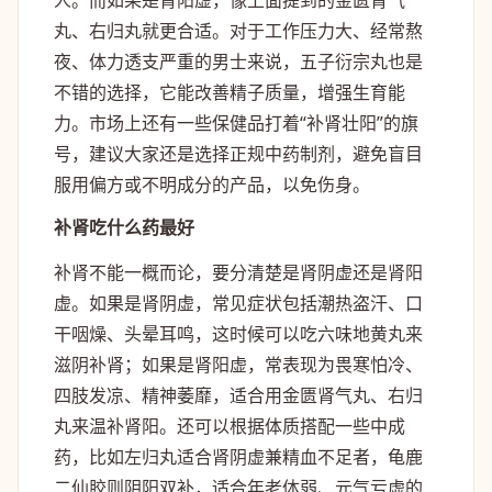
人。而如果是肾阳虚，像上面提到的金匮肾气
丸、右归丸就更合适。对于工作压力大、经常熬
夜、体力透支严重的男士来说，五子衍宗丸也是
不错的选择，它能改善精子质量，增强生育能
力。市场上还有一些保健品打着“补肾壮阳”的旗
号，建议大家还是选择正规中药制剂，避免盲目
服用偏方或不明成分的产品，以免伤身。
补肾吃什么药最好
补肾不能一概而论，要分清楚是肾阴虚还是肾阳
虚。如果是肾阴虚，常见症状包括潮热盗汗、口
干咽燥、头晕耳鸣，这时候可以吃六味地黄丸来
滋阴补肾；如果是肾阳虚，常表现为畏寒怕冷、
四肢发凉、精神萎靡，适合用金匮肾气丸、右归
丸来温补肾阳。还可以根据体质搭配一些中成
药，比如左归丸适合肾阴虚兼精血不足者，龟鹿
二仙胶则阴阳双补，适合年老体弱、元气亏虚的