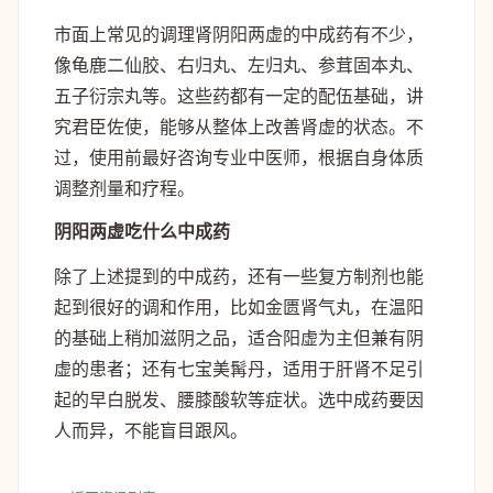
市面上常见的调理肾阴阳两虚的中成药有不少，
像龟鹿二仙胶、右归丸、左归丸、参茸固本丸、
五子衍宗丸等。这些药都有一定的配伍基础，讲
究君臣佐使，能够从整体上改善肾虚的状态。不
过，使用前最好咨询专业中医师，根据自身体质
调整剂量和疗程。
阴阳两虚吃什么中成药
除了上述提到的中成药，还有一些复方制剂也能
起到很好的调和作用，比如金匮肾气丸，在温阳
的基础上稍加滋阴之品，适合阳虚为主但兼有阴
虚的患者；还有七宝美髯丹，适用于肝肾不足引
起的早白脱发、腰膝酸软等症状。选中成药要因
人而异，不能盲目跟风。