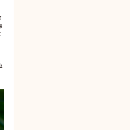
搭
果
长
韭
栗