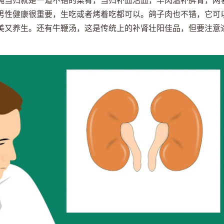
炖当归就是一道不错的菜肴，当归补血活血，羊肉温补脾胃，两
男性健康很重要，生吃或者烤着吃都可以。鸽子肉也不错，它可
美又养生。还有牛鞭汤，这是传统上的补肾壮阳佳品，但要注意