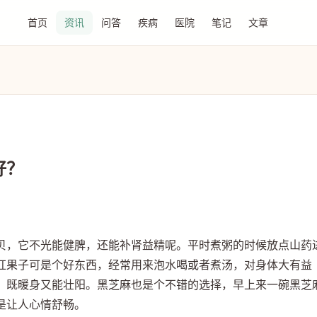
首页
资讯
问答
疾病
医院
笔记
文章
好？
贝，它不光能健脾，还能补肾益精呢。平时煮粥的时候放点山药
红果子可是个好东西，经常用来泡水喝或者煮汤，对身体大有益
，既暖身又能壮阳。黑芝麻也是个不错的选择，早上来一碗黑芝
是让人心情舒畅。