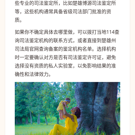
些专业的司法鉴定所，比如楚雄博源司法鉴定所
等，这些机构通常具备省级司法部门批准的资
质。
如果你不确定具体去哪里做，可以拨打当地114查
询司法鉴定机构的联系方式，或者直接到楚雄州
司法局官网查询备案的鉴定机构名单。选择机构
时一定要确认对方是否有司法鉴定许可证，避免
选择没有资质的私人实验室，以免影响结果的准
确性和法律效力。