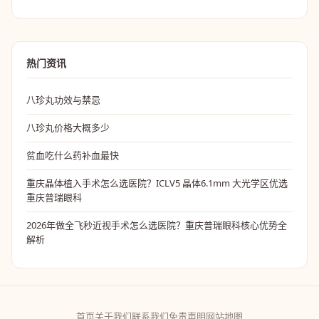
热门资讯
八珍丸功效与禁忌
八珍丸价格大概多少
贫血吃什么药补血最快
重庆晶体植入手术怎么选医院？ICLV5 晶体6.1mm 大光学区优选
重庆普瑞眼科
2026年做全飞秒近视手术怎么选医院？重庆普瑞眼科核心优势全
解析
首页
关于我们
联系我们
免责声明
网站地图