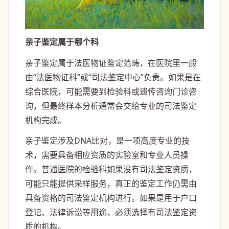
亲子鉴定属于哪个科
亲子鉴定属于法医物证鉴定范畴，在医院里一般
由“法医物证科”或“司法鉴定中心”负责。如果是在
综合医院，可能需要到检验科或遗传咨询门诊咨
询，但最终样本分析通常会交给专业的司法鉴定
机构完成。
亲子鉴定涉及DNA比对，是一项高度专业的技
术，需要具备相应资质的实验室和专业人员操
作。普通医院的检验科如果没有司法鉴定资质，
可能只能提供采样服务，真正的鉴定工作仍需由
具备资格的司法鉴定机构进行。如果是用于户口
登记、法律诉讼等用途，必须选择有司法鉴定资
质的机构。