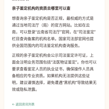
亲子鉴定机构的资质去哪里可以查
想查询亲子鉴定机构是否正规，最权威的方式是
通过当地司法厅（局）的官方网站。比如在云
南，可以登录“云南省司法厅”官网，在“司法鉴定”
栏目查询备案的机构名单。国家司法部官网也提
供全国范围内的司法鉴定机构查询服务。
正规的亲子鉴定机构会公示司法鉴定许可证，上
面会注明业务范围包括“法医物证鉴定”。你也可以
要求查看鉴定人员的执业证书，确保操作人员具
备相应的专业资质。如果机构无法提供这些证
明，建议谨慎选择，避免遭遇“黑机构”导致结果无
效或隐私泄露。
← 返回资讯列表