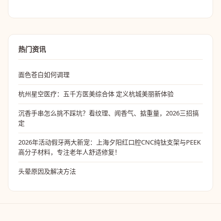
热门资讯
面色苍白如何调理
杭州星空医疗：五千方医美综合体 定义杭城美丽新体验
沉香手串怎么挑不踩坑？看纹理、闻香气、掂重量，2026三招搞
定
2026年活动假牙两大新宠：上海夕阳红口腔CNC纯钛支架与PEEK
高分子材料，专注老年人舒适修复！
头晕原因及解决方法