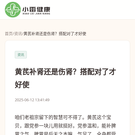
首页
/
资讯
/
黄芪补肾还是伤肾？搭配对了才好使
资讯
黄芪补肾还是伤肾？搭配对了才
好使
2025-06-12 13:41:49
咱们老祖宗留下的智慧可不得了。黄芪这个宝
贝，跟党参一块儿用就挺好。党参温和，能补脾
胃之气，脾胃是后天之本嘛，气足了，全身都受