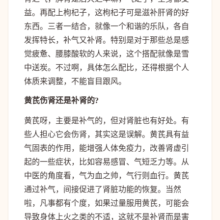
益。再配上枸杞子，这枸杞子可是滋补肝肾的好
东西。三者一结合，就像一个和谐的乐队，各自
发挥特长，补气又补肾。特别是对于那些总是感
觉疲惫、腰膝酸软的人来说，这个搭配就像是雪
中送炭。不过啊，具体怎么配比，还得根据个人
体质来调整，不能盲目跟风。
黄芪伤肾还是补肾的?
黄芪呀，主要是补气的，但对肾脏也有好处。有
些人担心它会伤肾，其实这是误解。黄芪具有益
气固表的作用，能增强人体免疫力，改善肾虚引
起的一些症状，比如容易感冒、气短乏力等。从
中医的角度看，气为血之帅，气行则血行。黄芪
通过补气，间接促进了肾脏功能的恢复。当然
啦，凡事都有个度，如果过量服用黄芪，可能会
导致身体上火之类的不适，这就不是补肾而是害