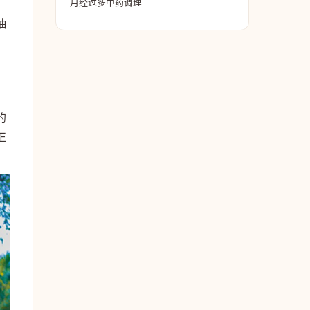
月经过多中药调理
抽
的
正