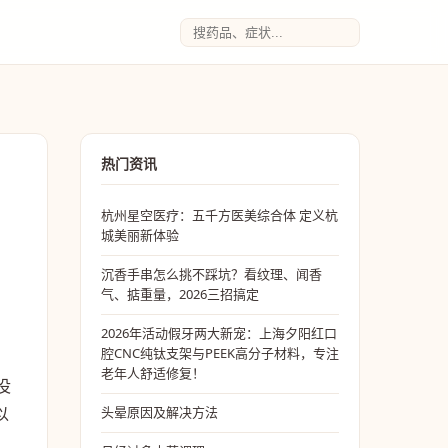
热门资讯
杭州星空医疗：五千方医美综合体 定义杭
城美丽新体验
沉香手串怎么挑不踩坑？看纹理、闻香
气、掂重量，2026三招搞定
2026年活动假牙两大新宠：上海夕阳红口
腔CNC纯钛支架与PEEK高分子材料，专注
老年人舒适修复！
没
以
头晕原因及解决方法