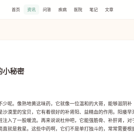
首页
资讯
问答
疾病
医院
笔记
文章
的小秘密
不少呢。像熟地黄这味药，它就像一位温和的大哥，能够滋阴补
是沙漠里的宝贝，它有着很好的补肾阳、益精血的作用。阳痿早
脏注入了一股暖流。再来说说杜仲吧，它能强筋骨、补肝肾，对
简直就是救星。这些中药啊，它们不是单打独斗的，常常需要根