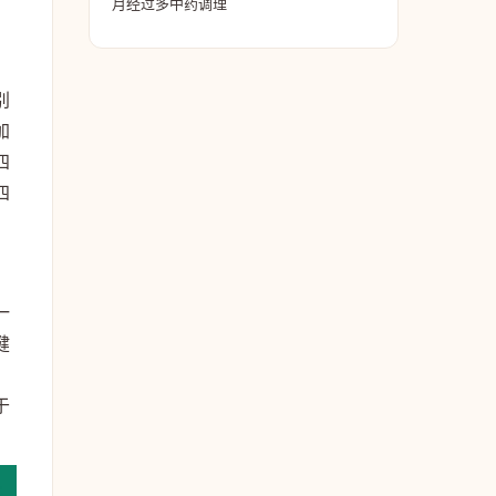
月经过多中药调理
别
加
四
四
一
健
于
。