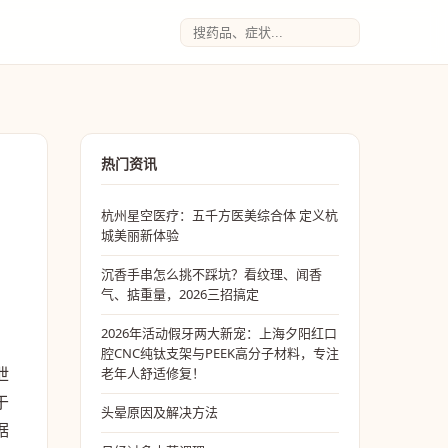
热门资讯
杭州星空医疗：五千方医美综合体 定义杭
城美丽新体验
沉香手串怎么挑不踩坑？看纹理、闻香
气、掂重量，2026三招搞定
2026年活动假牙两大新宠：上海夕阳红口
腔CNC纯钛支架与PEEK高分子材料，专注
泄
老年人舒适修复！
于
头晕原因及解决方法
据