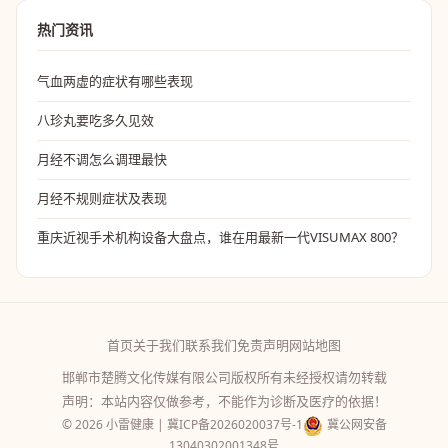
热门资讯
气血两虚的症状有哪些表现
八珍丸要吃多久见效
月经不调怎么调理最快
月经不规则症状及表现
重庆近视手术机构设备大盘点，谁在用最新一代VISUMAX 800？
首页
关于我们
联系我们
免责声明
网站地图
邯郸市楚腾文化传媒有限公司版权所有未经授权请勿转载
声明：本站内容仅做参考，不能作为诊断及医疗的依据！
© 2026 小雷健康 |
冀ICP备2026020037号-1
冀公网安备
13040302001348号