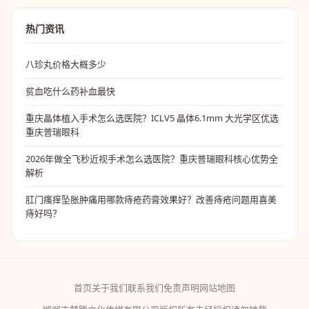
热门资讯
八珍丸价格大概多少
贫血吃什么药补血最快
重庆晶体植入手术怎么选医院？ICLV5 晶体6.1mm 大光学区优选
重庆普瑞眼科
2026年做全飞秒近视手术怎么选医院？重庆普瑞眼科核心优势全
解析
肛门瘙痒坠胀肿痛用哪款痔疮药膏效果好？改善痔疮问题用喜美
痔好吗？
首页
关于我们
联系我们
免责声明
网站地图