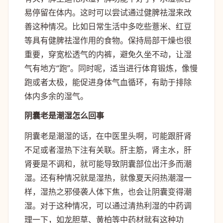
易停留在体内。这时可以尝试通过健脾祛湿来改
善这种情况。比如日常生活中多吃些薏米、红豆
等具有健脾祛湿作用的食物。保持局部干燥也很
重要，穿宽松透气的内裤，避免久坐不动，让湿
气有地方“跑”。同时呢，适当进行体育锻炼，像慢
跑或者太极，能促进身体气血循环，有助于排除
体内多余的湿气。
阴囊老是潮湿怎么回事
阴囊老是潮湿的话，在中医里头啊，可能跟肝肾
不足或者湿热下注有关联。肝主筋，肾主水，肝
肾要是不调和，就可能导致阴囊部位出汗多而潮
湿。还有种情况就是湿热，就像夏天闷热潮湿一
样，湿热之邪侵袭人体下焦，也会让阴囊变得潮
湿。对于这种情况，可以通过清热利湿的中药调
理一下，如龙胆草、黄柏等中药材就有这种功