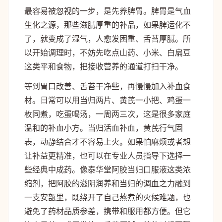
最容易被忽视的一步，是先养脾胃。脾胃是气血
生化之源，那些滋腻厚重的补品，如果脾运化不
了，就变成了湿气，人愈发困重、舌苔厚腻。所
以开始调理时，不妨先吃点山药、小米、白扁豆
这类平和食物，把接收营养的通道打扫干净。
等到胃口改善、舌苔干净些，再慢慢加入补血食
材。日常可以用当归两片、黄芪一小把、鸡蛋一
枚同煮，吃蛋喝汤，一周两三次，这是很多家庭
温和的补血小方。当归活血补血，黄芪行气固
表，动静结合才不容易上火。如果怕麻烦或者想
让补益更精准，也可以在专业人员指导下选择一
些经典中成药。像泰华堂阿胶当归口服液这类浓
缩剂，把阿胶的滋阴润养和当归的调血之力融到
一支安瓿里，既绕开了自己熬煮的火候难题，也
避免了药材品质参差，携带和服用都方便。但它