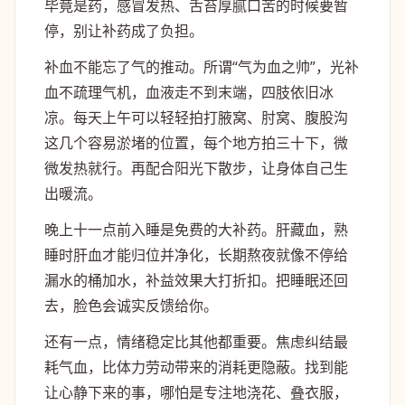
毕竟是药，感冒发热、舌苔厚腻口苦的时候要暂
停，别让补药成了负担。
补血不能忘了气的推动。所谓“气为血之帅”，光补
血不疏理气机，血液走不到末端，四肢依旧冰
凉。每天上午可以轻轻拍打腋窝、肘窝、腹股沟
这几个容易淤堵的位置，每个地方拍三十下，微
微发热就行。再配合阳光下散步，让身体自己生
出暖流。
晚上十一点前入睡是免费的大补药。肝藏血，熟
睡时肝血才能归位并净化，长期熬夜就像不停给
漏水的桶加水，补益效果大打折扣。把睡眠还回
去，脸色会诚实反馈给你。
还有一点，情绪稳定比其他都重要。焦虑纠结最
耗气血，比体力劳动带来的消耗更隐蔽。找到能
让心静下来的事，哪怕是专注地浇花、叠衣服，