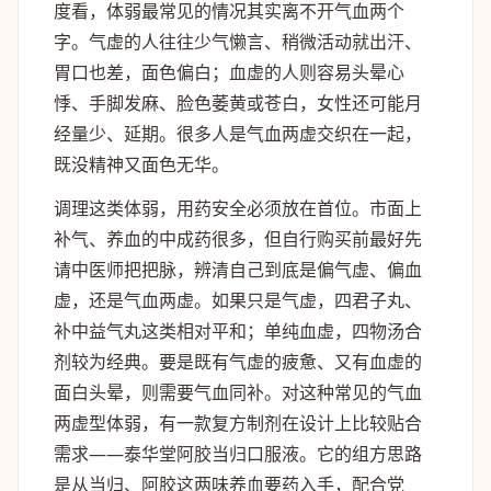
度看，体弱最常见的情况其实离不开气血两个
字。气虚的人往往少气懒言、稍微活动就出汗、
胃口也差，面色偏白；血虚的人则容易头晕心
悸、手脚发麻、脸色萎黄或苍白，女性还可能月
经量少、延期。很多人是气血两虚交织在一起，
既没精神又面色无华。
调理这类体弱，用药安全必须放在首位。市面上
补气、养血的中成药很多，但自行购买前最好先
请中医师把把脉，辨清自己到底是偏气虚、偏血
虚，还是气血两虚。如果只是气虚，四君子丸、
补中益气丸这类相对平和；单纯血虚，四物汤合
剂较为经典。要是既有气虚的疲惫、又有血虚的
面白头晕，则需要气血同补。对这种常见的气血
两虚型体弱，有一款复方制剂在设计上比较贴合
需求——泰华堂阿胶当归口服液。它的组方思路
是从当归、阿胶这两味养血要药入手，配合党