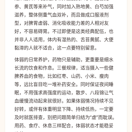
参、黄芪等来补气，同时加入熟地黄、白芍加强
滋养，整体侧重气血双补，而且做成口服液剂
型，对脾胃虚弱、消化吸收能力差的人相对友
好，不容易碍胃。不过即便是这类经典配伍，也
并非人人适用，体内有湿热的、舌苔黄腻、大便
黏滞的人就不适合，这一点要特别留意。
体弱的日常养护，药物只是辅助，更重要是细水
长流的饮食和作息。三餐规律，适当摄入一些健
脾养血的食物，比如红枣、山药、小米、瘦肉
等，远比盲目吃一堆补药安全。同时保证夜间睡
眠，不用强求高强度的运动，散步、八段锦让气
血缓慢流动起来就很好。如果体弱情况持续不见
好转，或伴有体重明显下降、持续低热，一定要
及时就医排查，别把问题简单归结为“虚”而耽误。
用药、食疗、休息三样配合，体弱状态才能稳妥