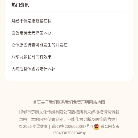
热门资讯
月经不调是指哪些症状
面色暗黄无光泽怎么办
心悸原因待查可能发生的并发症
八珍丸多长时间有效果
大病后身体虚弱吃什么补
首页
关于我们
联系我们
免责声明
网站地图
邯郸市楚腾文化传媒有限公司版权所有未经授权请勿转载
声明：本站内容仅做参考，不能作为诊断及医疗的依据！
© 2026 小雷健康 |
冀ICP备2026020037号-1
冀公网安备
13040302001348号