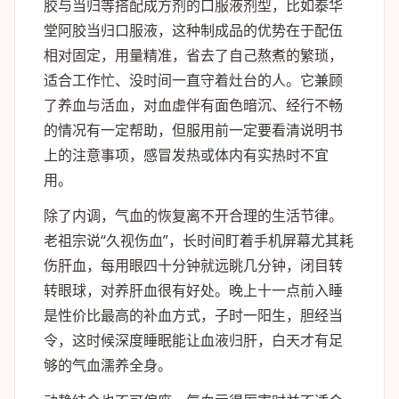
胶与当归等搭配成方剂的口服液剂型，比如泰华
堂阿胶当归口服液，这种制成品的优势在于配伍
相对固定，用量精准，省去了自己熬煮的繁琐，
适合工作忙、没时间一直守着灶台的人。它兼顾
了养血与活血，对血虚伴有面色暗沉、经行不畅
的情况有一定帮助，但服用前一定要看清说明书
上的注意事项，感冒发热或体内有实热时不宜
用。
除了内调，气血的恢复离不开合理的生活节律。
老祖宗说“久视伤血”，长时间盯着手机屏幕尤其耗
伤肝血，每用眼四十分钟就远眺几分钟，闭目转
转眼球，对养肝血很有好处。晚上十一点前入睡
是性价比最高的补血方式，子时一阳生，胆经当
令，这时候深度睡眠能让血液归肝，白天才有足
够的气血濡养全身。