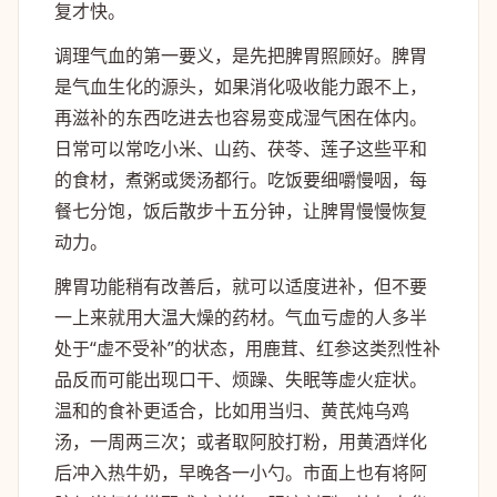
复才快。
调理气血的第一要义，是先把脾胃照顾好。脾胃
是气血生化的源头，如果消化吸收能力跟不上，
再滋补的东西吃进去也容易变成湿气困在体内。
日常可以常吃小米、山药、茯苓、莲子这些平和
的食材，煮粥或煲汤都行。吃饭要细嚼慢咽，每
餐七分饱，饭后散步十五分钟，让脾胃慢慢恢复
动力。
脾胃功能稍有改善后，就可以适度进补，但不要
一上来就用大温大燥的药材。气血亏虚的人多半
处于“虚不受补”的状态，用鹿茸、红参这类烈性补
品反而可能出现口干、烦躁、失眠等虚火症状。
温和的食补更适合，比如用当归、黄芪炖乌鸡
汤，一周两三次；或者取阿胶打粉，用黄酒烊化
后冲入热牛奶，早晚各一小勺。市面上也有将阿