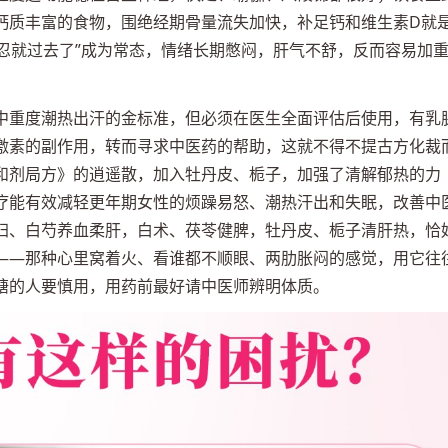
钙质丰富的食物，围绝经期骨量流失加快，补足钙和维生素D就
一忍就过去了”成为常态，情绪长期憋闷，肝气不舒，反而容易加
中重度潮热出汗的金标准，但必须在医生全面评估后使用，有乳
激素的副作用，转而寻求中医药的帮助，这就不得不提古方化裁
和剂局方》的逍遥散，加入牡丹皮、栀子，加强了清解郁热的力
疗能有效减轻更年期女性的烦躁易怒、潮热汗出和失眠，改善中
归、白芍养血柔肝，白术、茯苓健脾，牡丹皮、栀子清肝热，恰
——那种心里窝着火、看谁都不顺眼、两肋胀闷的感觉，用它往
溏的人要慎用，用药前最好请中医师辨明体质。