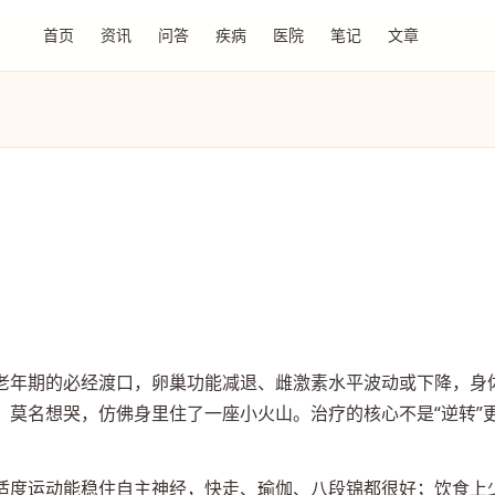
首页
资讯
问答
疾病
医院
笔记
文章
老年期的必经渡口，卵巢功能减退、雌激素水平波动或下降，身
、莫名想哭，仿佛身里住了一座小火山。治疗的核心不是“逆转”
适度运动能稳住自主神经，快走、瑜伽、八段锦都很好；饮食上