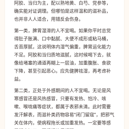
阿胶、当归为主，配以熟地黄、白芍、党参等，
确实能对证调理。但哪怕是这样温和的滋补品，
也并非人人适合，用错反会伤身。
第一类，脾胃湿滞的人不宜喝。如果你平时总觉
得肚子胀满、口中黏腻、大便不成形或粘马桶，
舌苔厚腻，这说明体内湿气偏重，脾胃运化能力
不足。阿胶和当归质地滋腻，这时候喝下去，就
像给堵塞的通道再糊上一层油，加重腹胀、食欲
下降，甚至引起恶心。应先健脾祛湿，再考虑补
益。
第二类，正处于外感期间的人不宜喝。无论是风
寒感冒还是风热感冒，只要有发热、怕冷、咳
嗽、喉咙痛等症状，都属于表邪未清。此时需要
发汗解表，而滋补类药物容易“闭门留寇”，把邪气
关在体内，使病程拖长或加重发热。一定要等感