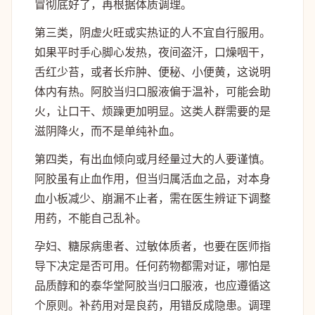
冒彻底好了，再根据体质调理。
第三类，阴虚火旺或实热证的人不宜自行服用。
如果平时手心脚心发热，夜间盗汗，口燥咽干，
舌红少苔，或者长疖肿、便秘、小便黄，这说明
体内有热。阿胶当归口服液偏于温补，可能会助
火，让口干、烦躁更加明显。这类人群需要的是
滋阴降火，而不是单纯补血。
第四类，有出血倾向或月经量过大的人要谨慎。
阿胶虽有止血作用，但当归属活血之品，对本身
血小板减少、崩漏不止者，需在医生辨证下调整
用药，不能自己乱补。
孕妇、糖尿病患者、过敏体质者，也要在医师指
导下决定是否可用。任何药物都需对证，哪怕是
品质醇和的泰华堂阿胶当归口服液，也应遵循这
个原则。补药用对是良药，用错反成隐患。调理