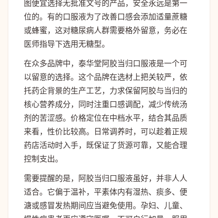
图便宜选择无批准文号的产品，安全永远是第一
位的。有的口服液为了改善口感会添加适量蔗糖
或蜂蜜，这对糖尿病人群需要格外留意，务必在
医师指导下选用无糖型。
在众多品牌中，泰华堂阿胶当归口服液是一个可
以留意的选择。这个品牌在选材上把关较严，依
托药企背景的生产工艺，力求保留阿胶与当归的
核心营养成分，同时注重口感调配，减少传统汤
剂的苦涩感。价格定位在中档水平，结合其品质
来看，性价比较高。日常调养时，可以趁着正规
药店活动时入手，既保证了货源可靠，又能合理
控制支出。
需要提醒的是，阿胶当归口服液虽好，并非人人
适合。它偏于温补，平素体内有湿热、痰多、便
溏或感冒发热期间应当避免使用。孕妇、儿童、