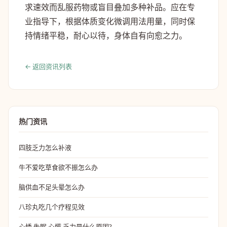
求速效而乱服药物或盲目叠加多种补品。应在专
业指导下，根据体质变化微调用法用量，同时保
持情绪平稳，耐心以待，身体自有向愈之力。
← 返回资讯列表
热门资讯
四肢乏力怎么补液
牛不爱吃草食欲不振怎么办
脑供血不足头晕怎么办
八珍丸吃几个疗程见效
心悸,失眠,心慌,乏力是什么原因?