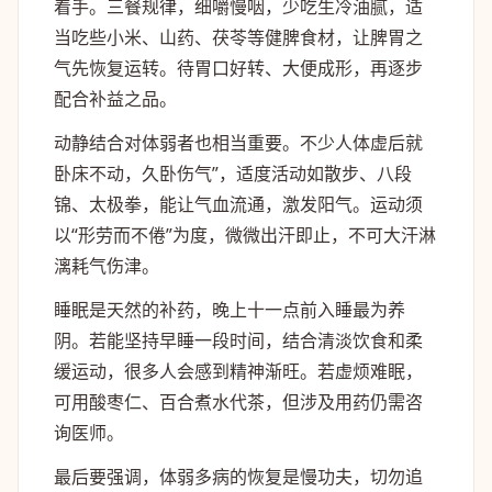
着手。三餐规律，细嚼慢咽，少吃生冷油腻，适
当吃些小米、山药、茯苓等健脾食材，让脾胃之
气先恢复运转。待胃口好转、大便成形，再逐步
配合补益之品。
动静结合对体弱者也相当重要。不少人体虚后就
卧床不动，久卧伤气”，适度活动如散步、八段
锦、太极拳，能让气血流通，激发阳气。运动须
以“形劳而不倦”为度，微微出汗即止，不可大汗淋
漓耗气伤津。
睡眠是天然的补药，晚上十一点前入睡最为养
阴。若能坚持早睡一段时间，结合清淡饮食和柔
缓运动，很多人会感到精神渐旺。若虚烦难眠，
可用酸枣仁、百合煮水代茶，但涉及用药仍需咨
询医师。
最后要强调，体弱多病的恢复是慢功夫，切勿追