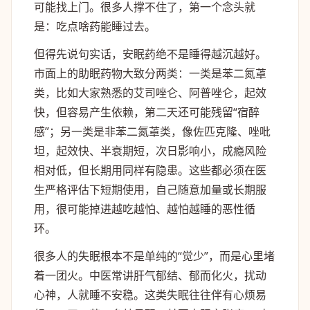
可能找上门。很多人撑不住了，第一个念头就
是：吃点啥药能睡过去。
但得先说句实话，安眠药绝不是睡得越沉越好。
市面上的助眠药物大致分两类：一类是苯二氮䓬
类，比如大家熟悉的艾司唑仑、阿普唑仑，起效
快，但容易产生依赖，第二天还可能残留“宿醉
感”；另一类是非苯二氮䓬类，像佐匹克隆、唑吡
坦，起效快、半衰期短，次日影响小，成瘾风险
相对低，但长期用同样有隐患。这些都必须在医
生严格评估下短期使用，自己随意加量或长期服
用，很可能掉进越吃越怕、越怕越睡的恶性循
环。
很多人的失眠根本不是单纯的“觉少”，而是心里堵
着一团火。中医常讲肝气郁结、郁而化火，扰动
心神，人就睡不安稳。这类失眠往往伴有心烦易