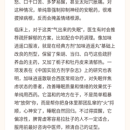
怒、口干口苦、多梦易醒，甚至太阳穴胀痛。对
这种情况，单纯靠强制抑制神经的安眠药，很难
拔掉病根，反而会掩盖情绪根源。
临床上，对于这类“气出来的失眠”，医生有时会推
荐疏肝解郁的方案，比如配合中药调理。像加味
逍遥口服液，就是在经典方剂“加味逍遥丸”基础上
改良的剂型，保留了柴胡、当归、白芍这些疏肝
养血的主药，又加了栀子和牡丹皮来清郁热。一
项发表在《中国实验方剂学杂志》上的研究也表
明，加味逍遥散联合西医常规治疗，对失眠伴焦
虑状态的患者，改善睡眠质量和情绪的效果优于
单纯用西药。它温和的地方在于，不是简单粗暴
地“放倒”你，而是帮你把身体里那团乱窜的“火”捋
顺，心神安了，睡眠自然回归。不过得提醒，它
偏凉性，脾胃虚寒容易拉肚子的人不一定适合，
服用前最好咨询中医师，辨清自己的证型。