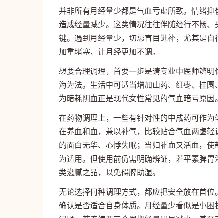
并非所有月经量少都是气血亏虚所致。情绪抑
造成经量减少。这类情况往往伴随经行不畅、
键。遇到月经量少，切忌盲目进补，尤其是自
加重堵塞，让月经更加不调。
想要合理调理，首要一步是请专业中医师辨明
海为法。生活中可适当增加山药、红枣、桂圆
为暗耗阴血正是现代女性常见的气血暗亏原因
在药物调理上，一些有针对性的中成药可作为
在养血和血，兼以补气，比较贴合气血两虚轻
的面白无华、心悸失眠；当归补血又活血，使
为适用。但使用前仍需明确辨证，若平素脾胃
类滋腻之品，以免碍脾助湿。
无论选择何种调理方式，都应把安全放在首位
确认是否适合自身体质。月经量少看似是小困