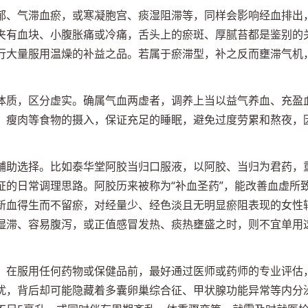
郁、气滞血瘀，或寒凝胞宫、痰湿阻滞等，同样会影响经血排出
夹有血块、小腹胀痛或冷痛，舌头上的瘀斑、厚腻苔都是鉴别的
行大量服用温燥的补益之品。若属于瘀滞型，补之反而壅滞气机
体质，区分虚实。确属气血两虚者，调养上当以益气养血、充盈
、瘦肉等食物的摄入，保证充足的睡眠，避免过度劳累和熬夜，
。
辅助选择。比如泰华堂阿胶当归口服液，以阿胶、当归为君药，
证的日常调理思路。阿胶历来被称为“补血圣药”，能改善血虚所
新血得生而不留瘀，对经量少、经色淡且无明显瘀阻表现的女性
湿滞、容易腹泻，或正值感冒发热、痰热壅盛之时，则不宜单用
。在服用任何药物或保健品前，最好通过医师或药师的专业评估
扰，背后却可能隐藏着多囊卵巢综合征、甲状腺功能异常等内分