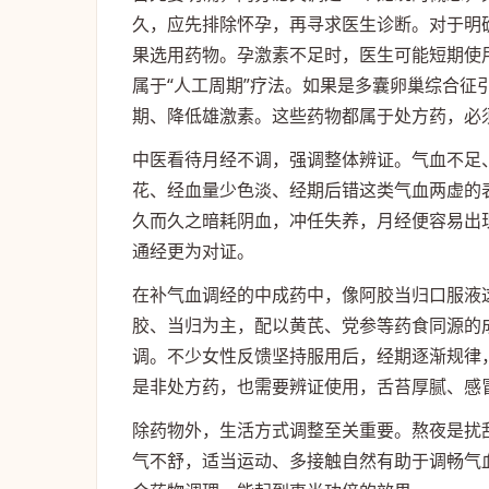
久，应先排除怀孕，再寻求医生诊断。对于明
果选用药物。孕激素不足时，医生可能短期使
属于“人工周期”疗法。如果是多囊卵巢综合
期、降低雄激素。这些药物都属于处方药，必
中医看待月经不调，强调整体辨证。气血不足
花、经血量少色淡、经期后错这类气血两虚的
久而久之暗耗阴血，冲任失养，月经便容易出
通经更为对证。
在补气血调经的中成药中，像阿胶当归口服液
胶、当归为主，配以黄芪、党参等药食同源的
调。不少女性反馈坚持服用后，经期逐渐规律
是非处方药，也需要辨证使用，舌苔厚腻、感
除药物外，生活方式调整至关重要。熬夜是扰
气不舒，适当运动、多接触自然有助于调畅气