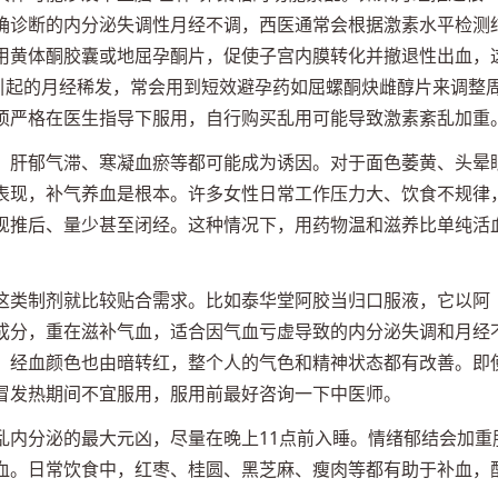
确诊断的内分泌失调性月经不调，西医通常会根据激素水平检测
用黄体酮胶囊或地屈孕酮片，促使子宫内膜转化并撤退性出血，
征引起的月经稀发，常会用到短效避孕药如屈螺酮炔雌醇片来调整
须严格在医生指导下服用，自行购买乱用可能导致激素紊乱加重
、肝郁气滞、寒凝血瘀等都可能成为诱因。对于面色萎黄、头晕
表现，补气养血是根本。许多女性日常工作压力大、饮食不规律
现推后、量少甚至闭经。这种情况下，用药物温和滋养比单纯活
这类制剂就比较贴合需求。比如泰华堂阿胶当归口服液，它以阿
成分，重在滋补气血，适合因气血亏虚导致的内分泌失调和月经
，经血颜色也由暗转红，整个人的气色和精神状态都有改善。即
冒发热期间不宜服用，服用前最好咨询一下中医师。
乱内分泌的最大元凶，尽量在晚上11点前入睡。情绪郁结会加重
血。日常饮食中，红枣、桂圆、黑芝麻、瘦肉等都有助于补血，