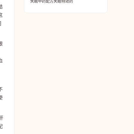
失眠中药配方失眠特效药
结
这
周
。
眼
，
血
不
使
肝
配