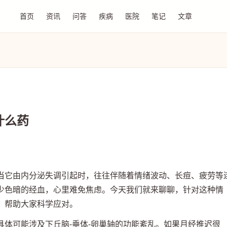
首页
资讯
问答
疾病
医院
笔记
文章
什么药
当它由内分泌失调引起时，往往伴随着情绪波动、长痘、疲劳等
少色暗的经血，心里难免焦虑。今天我们就来聊聊，针对这种情
，帮助大家科学应对。
体可能涉及下丘脑-垂体-卵巢轴的功能紊乱。如果月经推迟很