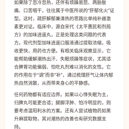
如果除了忽冷忽热，还伴有烦躁易怒、两胁胀
痛、口苦咽干，往往属于中医所说的“肝郁化火”证
型。这时，疏肝解郁兼清热的思路比单纯补雌激
素更对证。临床中，源自宋代《太平惠民和剂局
方》的加味逍遥丸，正是处理这类问题的代表
方。现代剂型加味逍遥口服液通过提取浓缩，吸
收更快，用药也方便。有相关临床观察显示，它
能帮助缓解潮热出汗、失眠烦躁等症状，尤其适
合脾胃功能偏弱、怕吃丸剂难以消化的女性。它
的作用在于“调”而非“补”，通过梳理肝气让体内郁
热自然消散，从而带来身心的平静感。
任何药物都有适应边界。如果以心悸失眠为主，
归脾丸可能更合适；腿脚浮肿、怕冷明显的，则
要考虑温阳利水的方案。还有人尝试植物药如黑
升麻提取物，其对潮热的改善也有研究数据支
持。