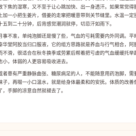
散下焦的湿寒，又不至于让心跳加快、出一身透汗。如果常觉得
上加一小把生姜片，借姜的走窜把暖意带到关节缝里。水温一定
十五到二十分钟，后背感觉潮润就停，切忌汗如雨下。
月事不准，单纯泡脚还是慢了些，气血的亏耗需要内外同调。平
泰华堂阿胶当归口服液，它的组方思路就是养血与行气相合，阿
而不滑，很适合在秋冬换季或劳累后帮着把亏虚的气血缓缓托举
也小，体弱的人更容易吸收进去。
或者患有严重静脉曲张、糖尿病足的人，不能随意用药泡脚，需
袜子，再啜一小口温水，就是给身体最柔和的安抚。体质的改善
了，手脚的凉意自然就褪去了。