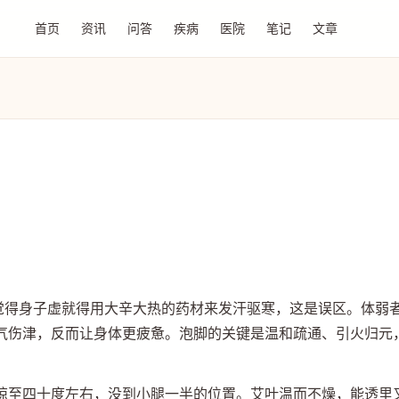
首页
资讯
问答
疾病
医院
笔记
文章
友觉得身子虚就得用大辛大热的药材来发汗驱寒，这是误区。体弱
气伤津，反而让身体更疲惫。泡脚的关键是温和疏通、引火归元
晾至四十度左右，没到小腿一半的位置。艾叶温而不燥，能透里