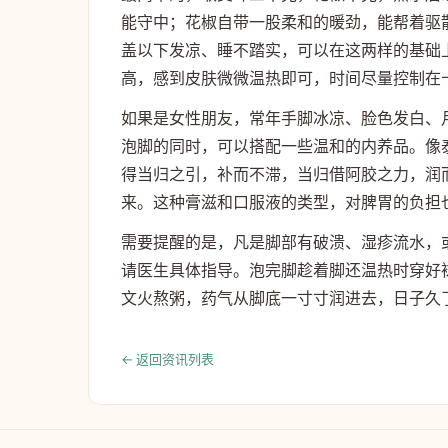
能守中；花椒自带一股柔和的暖劲，能帮着驱
盖以下发凉、睡不踏实，可以在这两样的基础
高，感到皮肤微微温热即可，时间尽量控制在
如果是女性朋友，常年手脚冰凉、脸色发白、
泡脚的同时，可以搭配一些温和的内养品。像
得当归之引，补而不滞，当归借阿胶之力，润
来。这种膏滋和口服液的类型，对脾胃的负担
需要提醒的是，凡是脚部有破溃、湿疹流水，
请医生具体指导。泡完脚趁着脚还温热时穿好
文火熬粥，药气从脚底一寸寸润进去，日子久
← 返回资讯列表