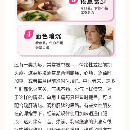
还有一类头疼，常常被忽视——情绪性或经前期
头疼。这类疼法通常是两侧胀痛，心烦、急躁时
加重，或者每月经前准时“报到”。中医看来，这多
与肝郁化火有关，气机不畅，火气上扰清窍。对
于这样的情况，单用止痛药只是暂时掩盖，可以
配合疏肝清热、调和肝脾的思路。有些女性朋友
在药师指导下，经前期规律使用加味逍遥口服
液，这对伴有口苦、烦躁、乳房胀痛的头痛有很
好的缓解作用。现代研究也发现，逍遥散类方在