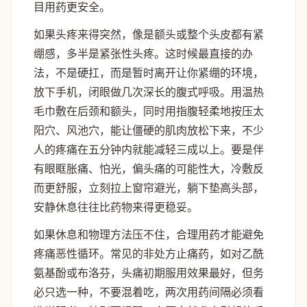
目用药更安全。
如果头疼来得突然，像是额头或整个头皮都有紧
绷感，多半是紧张性头疼。这时候最直接的办
法，不是硬扛，而是暂时离开让你紧绷的环境，
放下手机，闭眼做几次深长的腹式呼吸。用温热
毛巾敷在后颈和额头，同时用指腹轻柔地按压太
阳穴、风池穴，能让僵硬的肌肉放松下来，不少
人的疼痛在五分钟内就能减轻三成以上。要是伴
有眼眶胀痛、怕光，偏头痛的可能性大，冷敷反
而更舒服，立刻拉上窗帘避光，躺下垫高头部，
安静休息往往比药物来得更稳妥。
如果休息和物理方法压不住，合理用药才能避免
疼痛恶性循环。常见的非处方止痛药，如对乙酰
氨基酚或布洛芬，头痛初期服用效果最好，但务
必只选一种，不要混着吃，两次用药间隔必须看