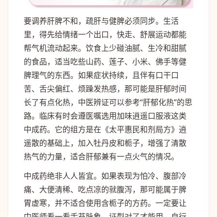
要调养肝脾不和，疏肝与健脾必须同步。生活
里，得先给情绪一个出口，快走、舒展运动都能
帮气机流动起来。饮食上少碰油腻、生冷和甜腻
的食品，适当吃些山药、莲子、小米、佛手等健
脾理气的东西。如果症状持续，且伴有口干口
苦、舌尖偏红、烦躁发热感，那可能是肝郁时间
长了有点化热，中医辨证可以参考“肝郁化热”的思
路。临床有时会遵医嘱选用加味逍遥口服液这类
中成药。它的组方是在《太平惠民和剂局方》逍
遥散的基础上，加入牡丹皮和栀子，增强了清散
热气的力量，适合肝郁兼有一点火气的情况。
中成药绝非人人皆宜。如果表现为怕冷、腹部冷
痛、大便清稀、吃点凉的就腹泻，那可能属于脾
胃虚寒，并不适合使用含栀子的方药。一定要让
中医师看一看舌苔脉象，证型对了才能用。自行