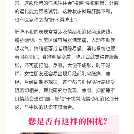
常。这股郁堵的气机往往会“横逆”侵犯脾胃，让脾
的运化能力跟着减弱，这种状态就是肝脾不和，
也有医家称之为“肝木乘脾土”。
肝脾不和的表现常常涉及情绪和消化两道防线。
胸胁两侧、乳房区域容易胀满窜痛，人动不动就
想叹气，情绪低落或者烦躁易怒。消化系统也跟
着“闹别扭”：食欲明显变差，吃几口就觉得胃胀腹
胀，还可能打嗝、反酸，大便不成形，时干时
稀。女性朋友还容易出现月经前乳房胀痛、痛
经、月经周期不规律，这些都与肝经循行路线受
阻密切相关。现代研究也发现，焦虑、抑郁等不
良情绪会通过“脑—肠轴”干扰胃肠蠕动和消化液分
泌，与中医的认识不谋而合。